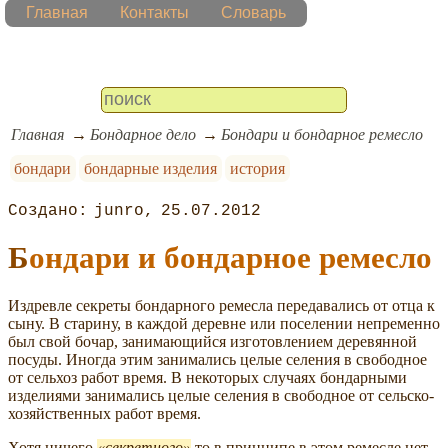
Главная
Контакты
Словарь
Главная
Бондарное дело
Бондари и бондарное ремесло
бондари
бондарные изделия
история
junro
25.07.2012
Бондари и бондарное ремесло
Издревле секреты бондарного ремесла передавались от отца к
сыну. В старину, в каждой деревне или поселении непременно
был свой бочар, занимающийся изготовлением деревянной
посуды. Иногда этим занимались целые селения в свободное
от сельхоз работ время. В некоторых случаях бондарными
изделиями занимались целые селения в свободное от сельско-
хозяйственных работ время.
Хотя ничего
секретного
то в принципе в этом ремесле нет,