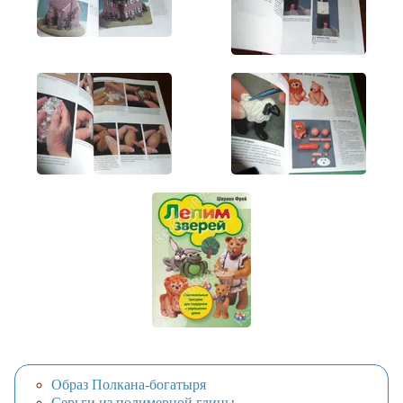
Образ Полкана-богатыря
Серьги из полимерной глины