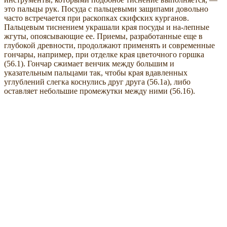
это пальцы рук. Посуда с пальцевыми защипами довольно
часто встречается при раскопках скифских курганов.
Пальцевым тиснением украшали края посуды и на-лепные
жгуты, опоясывающие ее. Приемы, разработанные еще в
глубокой древности, продолжают применять и современные
гончары, например, при отделке края цветочного горшка
(56.1). Гончар сжимает венчик между большим и
указательным пальцами так, чтобы края вдавленных
углублений слегка коснулись друг друга (56.1а), либо
оставляет небольшие промежутки между ними (56.16).