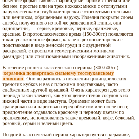
обычные формы таковы: шаровидные горшки с шейкой или
без нее, простые или на трех ножках; миски с отогнутыми
наружу стенками; глубокие тарелки с отогнутыми стенками
или венчиком, обращенным наружу. Изделия покрыты слоем
ангоба, полученного из той же разведенной глины, они
одноцветны, — серые, кремовые, черные, оранжевые,
красные. В протоклассическое время (150-300гг.) появляются
такие усложненные формы, как четырехногие тарелки с
подставками в виде женской груди и с двуцветной
раскраской, с простыми геометрическими мотивами
(меандры) или стилизованными изображениями животных.
В течение раннего классического периода (300-600гг.)
керамика подверглась сильному теотиуканскому
влиянию
. Оно выразилось в появлении цилиндрических
треногих кубков и ваз с плоскими подставками, часто
снабженных круглой крышкой. Очень характерен для этого
периода такой элемент, как утолщение стенок сосудов в их
нижней части в виде выступа. Орнамент может быть
гравирован или нарисован перед обжигом или после него;
предпочтение отдавалось красному и черному цветам по
оранжевому, использовались также кремовый, кофе, бежевый,
розовый, серый и зеленый цвета.
Поздний классический период характеризуется в керамике,