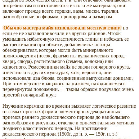
потребностям и изготовляются из того же материала; они
включают прежде всего горшки, вазы, миски, тарелки,
разнообразные по формам, пропорциям и размерам.
Обычно мастера майя использовали местную глину,
но
если ее не хваталопривозили из других районов. Чтобы
уменьшить избыточную пластичность глины и избежать ее
растрескивания при обжиге, добавлялись частицы
обезжиривателя, которые могли быть минерального
происхождения (песок, фрагменты вулканических пород,
кварц, слюда), растительного (семена, волокна) или
животного. Ремесленники майя не знали гончарного круга,
известного в других культурах, хотя, вероятно, они
использовали два блюда, соединенные выпуклыми донцами.
При этом верхнее вращалось на нижнем, находившемся в
перевернутом положении, — таким образом получался очень
простой гончарный круг.
Изучение керамики во времени выявляет логическое развитие
от самых простых форм и элементарных декоративных
приемов раннего доклассического периода до наибольшего
разнообразия в рисунках, отделке и орнаментальных мотивах
позднего классического периода. На протяжении
доклассического периода (1500г. до н. э. — 150г. н. э.)