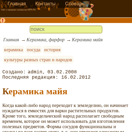
Главная
Контакты
Словарь
Главная
Керамика, фарфор
Керамика майя
керамика
посуда
история
культуры разных стран и народов
admin
03.02.2008
16.02.2012
Керамика майя
Когда какой-либо народ переходит к земледелию, он начинает
нуждаться в емкостях для варки растительных продуктов.
Кроме того, земледельческий народ располагает свободным
временем, которое он может использовать для изготовления
полезных предметов. Формы сосудов функциональны и
сходны во всех частях света, т. к. они отвечают одинаковым