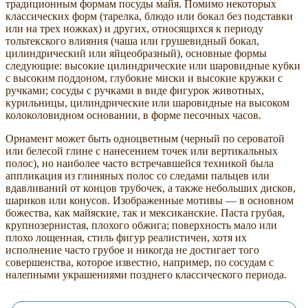
традиционным формам посуды майя. Помимо некоторых
классических форм (тарелка, блюдо или бокал без подставки
или на трех ножках) и других, относящихся к периоду
тольтекского влияния (чаша или грушевидный бокал,
цилиндрический или яйцеобразный), основные формы
следующие: высокие цилиндрические или шаровидные кубки
с высоким поддоном, глубокие миски и высокие кружки с
ручками; сосуды с ручками в виде фигурок животных,
курильницы, цилиндрические или шаровидные на высоком
колоколовидном основании, в форме песочных часов.
Орнамент может быть одноцветным (черный по сероватой
или белесой глине с нанесением точек или вертикальных
полос), но наиболее часто встречавшейся техникой была
аппликация из глиняных полос со следами пальцев или
вдавливаний от концов трубочек, а также небольших дисков,
шариков или конусов. Изображенные мотивы — в основном
божества, как майяские, так и мексиканские. Паста грубая,
крупнозернистая, плохого обжига; поверхность мало или
плохо лощенная, стиль фигур реалистичен, хотя их
исполнение часто грубое и никогда не достигает того
совершенства, которое известно, например, по сосудам с
налепными украшениями позднего классического периода.