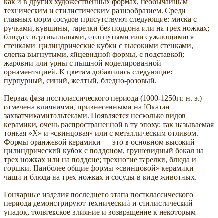
как и в других художественных формах, необычайным
техническим и стилистическим разнообразием. Среди
главных форм сосудов присутствуют следующие: миска с
ручками, кувшины, тарелки без поддона или на трех ножках;
блюда с вертикальными, отогнутыми или сужающимися
стенками; цилиндрические кубки с высокими стенками,
слегка выгнутыми, яйцевидной формы, с подставкой;
жаровни или урны с пышной моделированной
орнаментацией. К цветам добавились следующие:
пурпурный, синий, желтый, бледно-розовый.
Первая фаза постклассического периода (1000-1250гг. н. э.)
отмечена влияниями, привнесенными на Юкатан
захватчикамитольтеками. Появляется несколько видов
керамики, очень распространенной в ту эпоху: так называемая
тонкая »Х» и «свинцовая» или с металлическим отливом.
Формы оранжевой керамики — это в основном высокий
цилиндрический кубок с поддоном, грушевидный бокал на
трех ножках или на поддоне; трехногие тарелки, блюда и
горшки. Наиболее общие формы »свинцовой» керамики —
чаши и блюда на трех ножках и сосуды в виде животных.
Гончарные изделия последнего этапа постклассического
периода демонстрируют технический и стилистический
упадок, тольтекское влияние и возвращение к некоторым