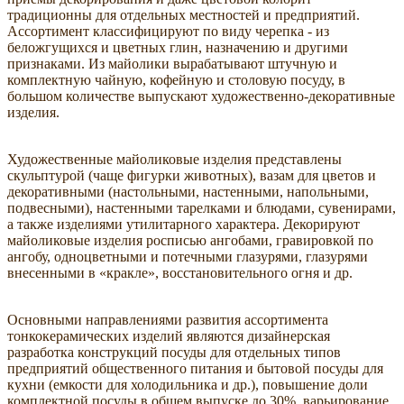
традиционны для отдельных местностей и предприятий.
Ассортимент классифицируют по виду черепка - из
беложгущихся и цветных глин, назначению и другими
признаками. Из майолики вырабатывают штучную и
комплектную чайную, кофейную и столовую посуду, в
большом количестве выпускают художественно-декоративные
изделия.
Художественные майоликовые изделия представлены
скульптурой (чаще фигурки животных), вазам для цветов и
декоративными (настольными, настенными, напольными,
подвесными), настенными тарелками и блюдами, сувенирами,
а также изделиями утилитарного характера. Декорируют
майоликовые изделия росписью ангобами, гравировкой по
ангобу, одноцветными и потечными глазурями, глазурями
внесенными в «кракле», восстановительного огня и др.
Основными направлениями развития ассортимента
тонкокерамических изделий являются дизайнерская
разработка конструкций посуды для отдельных типов
предприятий общественного питания и бытовой посуды для
кухни (емкости для холодильника и др.), повышение доли
комплектной посуды в общем выпуске до 30%, варьирование