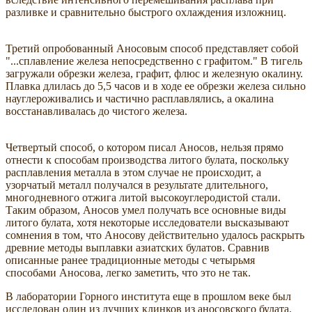
разливке и сравнительно быстрого охлаждения изложниц.
Третий опробованный Аносовым способ представляет собой
"...сплавление железа непосредственно с графитом." В тигель
загружали обрезки железа, графит, флюс и железную окалину.
Плавка длилась до 5,5 часов и в ходе ее обрезки железа сильно
науглероживались и частично расплавлялись, а окалина
восстанавливалась до чистого железа.
Четвертый способ, о котором писал Аносов, нельзя прямо
отнести к способам производства литого булата, поскольку
расплавления металла в этом случае не происходит, а
узорчатый металл получался в результате длительного,
многодневного отжига литой высокоуглеродистой стали.
Таким образом, Аносов умел получать все основные виды
литого булата, хотя некоторые исследователи высказывают
сомнения в том, что Аносову действительно удалось раскрыть
древние методы выплавки азиатских булатов. Сравнив
описанные ранее традиционные методы с четырьмя
способами Аносова, легко заметить, что это не так.
В лаборатории Горного института еще в прошлом веке был
исследован один из лучших клинков из аносовского булата.