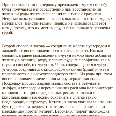
При изготовлении по первому предложенному им способу
булат получается непосредственно при восстановлении
железной руды путем сплавления ее в тигле с графитом.
Непременным условием считалась высокая чистота исходных
материалов. Действительно, иранцы не использовали этот
метод потому, что их местные руды были сильно загрязнены
серой.
Второй способ Аносова — соединение железа с углеродом и
дальнейшее восстановление его закисью железо. Иными
словами, в ранее выплавленный чугун нужно было добавить
железную окалину (руду), плавить руду не с графитом, как в
первом способе, о с чугуном. Часть содержащегося в чугуне
углерода соединяется с кислородом окалины (руды) и чугун
превращается в высокоуглеродистую сталь. Из руды при этом
восстанавливается железо или малоуглеродистая сталь.
Поскольку процесс выравнивания состава в результате
диффузии углерода и перемешивания расплава не происходит
мгновенно, то при определенных режимах плавки и
кристаллизации возможно сохранить в слитке такую
неоднородную структуру. Кстати, Аносов указывал на то, что
булат должен затвердевать в тигле, так как "...разливка по
изложницам портит металл". Вероятно, "порча" происходит
вследствие интенсивного перемешивания расплава при