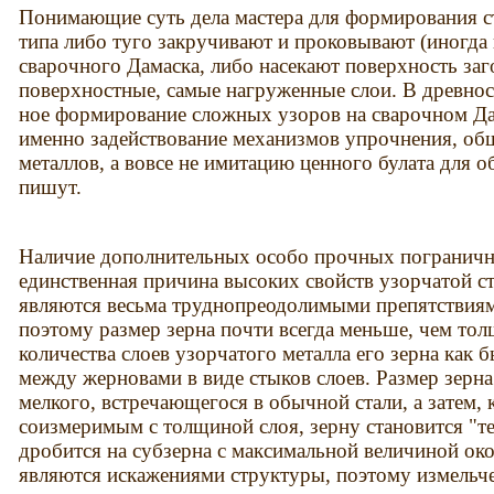
Понимающие суть дела мастера для формирования с
типа либо туго закручивают и проковывают (иногда 
сварочного Дамаска, либо насекают поверхность за
поверхностные, самые нагруженные слои. В древнос
ное формирование сложных узоров на сварочном Да
именно задействование механизмов упрочнения, об
металлов, а вовсе не имитацию ценного булата для о
пишут.
Наличие дополнительных особо прочных пограничных
единственная причина высоких свойств узорчатой ст
являются весьма труднопреодолимыми препятствиями
поэтому размер зерна почти всегда меньше, чем то
количества слоев узорчатого металла его зерна как 
между жерновами в виде стыков слоев. Размер зерна
мелкого, встречающегося в обычной стали, а затем, к
соизмеримым с толщиной слоя, зерну становится "те
дробится на субзерна с максимальной величиной око
являются искажениями структуры, поэтому измельче