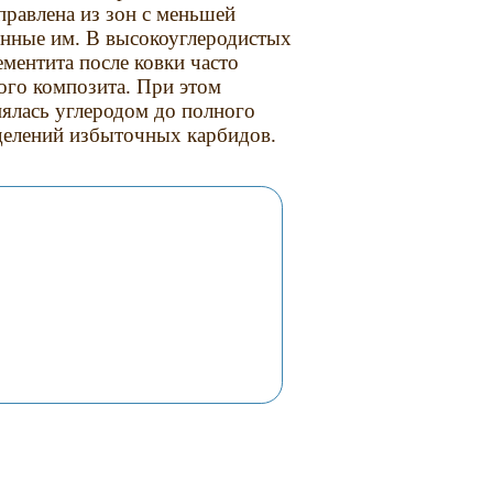
правлена из зон с меньшей
енные им. В высокоуглеродистых
ементита после ковки часто
ого композита. При этом
ялась углеродом до полного
делений избыточных карбидов.