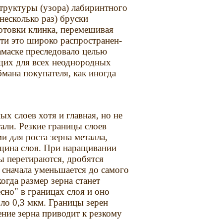
труктуры (узора) лабиринтного
несколько раз) бруски
готовки клинка, перемешивая
ти это широко распространен-
маске преследовало целью
щих для всех неоднородных
бмана покупателя, как иногда
 слоев хотя и главная, но не
али. Резкие границы слоев
 для роста зерна металла,
лщина слоя. При наращивании
бы перетираются, дробятся
 сначала уменьшается до самого
огда размер зерна станет
сно" в границах слоя и оно
ло 0,3 мкм. Границы зерен
ние зерна приводит к резкому