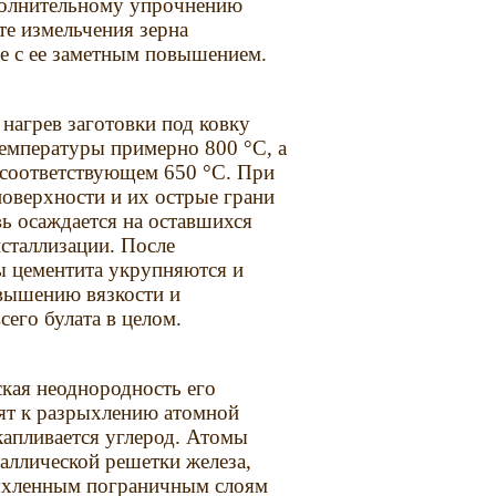
ополнительному упрочнению
те измельчения зерна
же с ее заметным повышением.
 нагрев заготовки под ковку
 температуры примерно 800 °С, а
, соответствующем 650 °С. При
поверхности и их острые грани
ь осаждается на оставшихся
сталлизации. После
ы цементита укрупняются и
вышению вязкости и
сего булата в целом.
ская неоднородность его
дят к разрыхлению атомной
капливается углерод. Атомы
аллической решетки железа,
рыхленным пограничным слоям