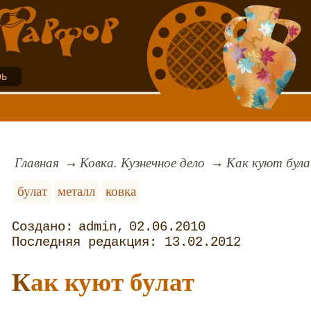
рь
Главная
Ковка. Кузнечное дело
Как куют бул
булат
металл
ковка
admin
02.06.2010
13.02.2012
Как куют булат