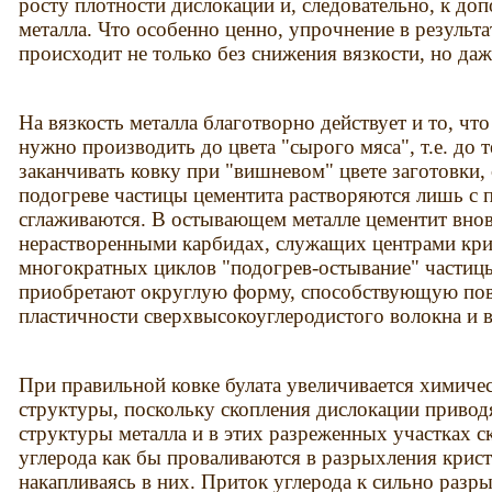
росту плотности дислокации и, следовательно, к д
металла. Что особенно ценно, упрочнение в результа
происходит не только без снижения вязкости, но да
На вязкость металла благотворно действует и то, что
нужно производить до цвета "сырого мяса", т.е. до
заканчивать ковку при "вишневом" цвете заготовки
подогреве частицы цементита растворяются лишь с 
сглаживаются. В остывающем металле цементит внов
нерастворенными карбидах, служащих центрами кри
многократных циклов "подогрев-остывание" частиц
приобретают округлую форму, способствующую по
пластичности сверхвысокоуглеродистого волокна и в
При правильной ковке булата увеличивается химиче
структуры, поскольку скопления дислокации приво
структуры металла и в этих разреженных участках с
углерода как бы проваливаются в разрыхления крист
накапливаясь в них. Приток углерода к сильно раз