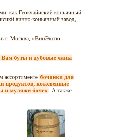
ми, как Геокчайиский коньячный
шсикй винно-коньячный завод,
в г. Москва, «ВинЭкспо
 Вам буты и дубовые чаны
м ассортименте
бочонки для
лки продуктов, кожевенные
зы и муляжи бочек
. А также