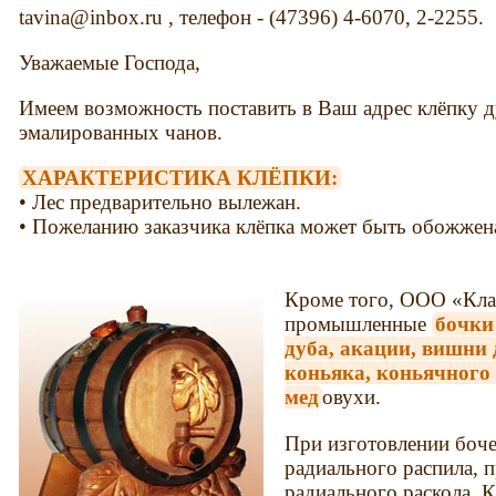
tavina@inbox.ru , телефон - (47396) 4-6070, 2-2255.
Уважаемые Господа,
Имеем возможность поставить в Ваш адрес клёпку 
эмалированных чанов.
ХАРАКТЕРИСТИКА КЛЁПКИ:
• Лес предварительно вылежан.
• Пожеланию заказчика клёпка может быть обожжена
Кроме того, ООО «Кла
промышленные
бочки 
дуба, акации, вишни 
коньяка, коньячного 
мед
овухи.
При изготовлении боче
радиального распила, п
радиального раскола. 