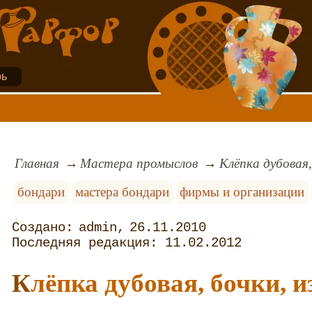
рь
Главная
Мастера промыслов
Клёпка дубовая,
бондари
мастера бондари
фирмы и организации
admin
26.11.2010
11.02.2012
Клёпка дубовая, бочки, и