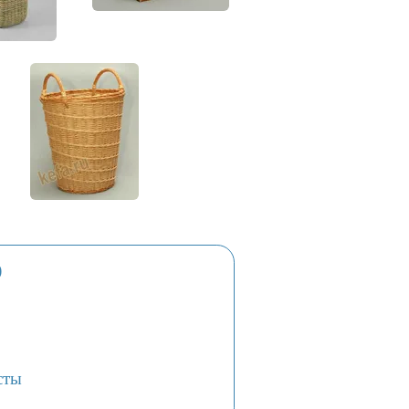
)
сты