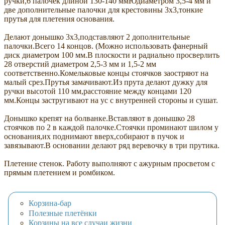
ручки,6 палочек длиной 130-140 ммЮдиаметром 3,5-4 мм и
две дополнительные палочки для крестовины 3х3,тонкие
прутья для плетения основания.
Делают донышко 3х3,подставляют 2 дополнительные
палочки.Всего 14 концов. (Можно использовать фанерный
диск диаметром 100 мм.В плоскости и радиально просверлить
28 отверстий диаметром 2,5-3 мм и 1,5-2 мм
соответственно.Комельковые концы стоячков заостряют на
малый срез.Прутья замачивают.Из прута делают дужку для
ручки высотой 110 мм,расстояние между концами 120
мм.Концы застругивают на ус с внутренней стороны и сушат.
Донышко крепят на болванке.Вставляют в донышко 28
стоячков по 2 в каждой палочке.Стоячки проминают шилом у
основания,их поднимают вверх,собирают в пучок и
завязывают.В основании делают ряд веревочку в три прутика.
Плетение стенок. Работу выполняют с ажурным просветом с
прямым плетением и ромбиком.
Корзина-бар
Полезные плетёнки
Корзины на все случаи жизни