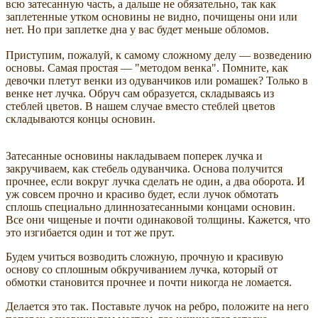
всю затесанную часть, а дальше не обязательно, так как
заплетенные утком основины не видно, почищены они или
нет. Но при заплетке дна у вас будет меньше обломов.
Приступим, пожалуй, к самому сложному делу — возведению
основы. Самая простая — "методом венка". Помните, как
девочки плетут венки из одуванчиков или ромашек? Только в
венке нет лучка. Обруч сам образуется, складываясь из
стеблей цветов. В нашем случае вместо стеблей цветов
складываются концы основин.
Затесанные основины накладываем поперек лучка и
закручиваем, как стебель одуванчика. Основа получится
прочнее, если вокруг лучка сделать не один, а два оборота. И
уж совсем прочно и красиво будет, если лучок обмотать
сплошь специально длиннозатесанными концами основин.
Все они чищеные и почти одинаковой толщины. Кажется, что
это изгибается один и тот же прут.
Будем учиться возводить сложную, прочную и красивую
основу со сплошным обкручиванием лучка, который от
обмотки становится прочнее и почти никогда не ломается.
Делается это так. Поставьте лучок на ребро, положите на него