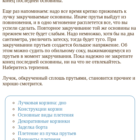
конец последней основины.
Еще раз напоминаем: надо все время крепко прижимать к
лучку закручиваемые основины. Иначе прутья выйдут из
повиновения, и в одно мгновение расплетется все, что вы
успели сделать. Повторное закручивание той же основины на
прежнем месте будет слабым. Надо немножко, хотя бы на два
сантиметра, увеличить затеску, тогда будет туго. При
закручивании прутьев создается большое напряжение. Об
этом можно судить по обильному соку, выжимающемуся из
прутьев в момент закручивания. Пока надежно не закрепите
конец последней основины, ни на что не отвлекайтесь.
Наберитесь терпения.
Лучок, обкрученный сплошь прутьями, становится прочнее и
хорошо смотрится.
Лучковая корзина: дно
Конструкции корзин
Основные виды плетения
Декоративные корзинки
Заделка борта
Плетение из пучка прутьев
Варианты плетения