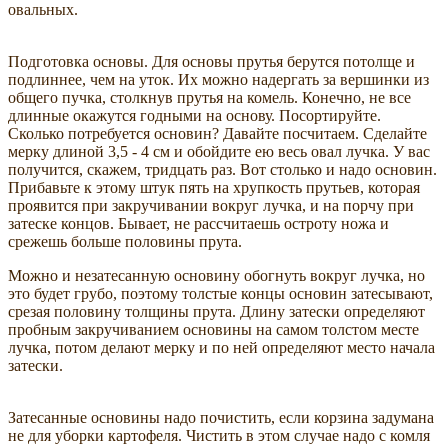
овальных.
Подготовка основы. Для основы прутья берутся потолще и
подлиннее, чем на уток. Их можно надергать за вершинки из
общего пучка, столкнув прутья на комель. Конечно, не все
длинные окажутся годными на основу. Посортируйте.
Сколько потребуется основин? Давайте посчитаем. Сделайте
мерку длиной 3,5 - 4 см и обойдите ею весь овал лучка. У вас
получится, скажем, тридцать раз. Вот столько и надо основин.
Прибавьте к этому штук пять на хрупкость прутьев, которая
проявится при закручивании вокруг лучка, и на порчу при
затеске концов. Бывает, не рассчитаешь остроту ножа и
срежешь больше половины прута.
Можно и незатесанную основину обогнуть вокруг лучка, но
это будет грубо, поэтому толстые концы основин затесывают,
срезая половину толщины прута. Длину затески определяют
пробным закручиванием основины на самом толстом месте
лучка, потом делают мерку и по ней определяют место начала
затески.
Затесанные основины надо почистить, если корзина задумана
не для уборки картофеля. Чистить в этом случае надо с комля