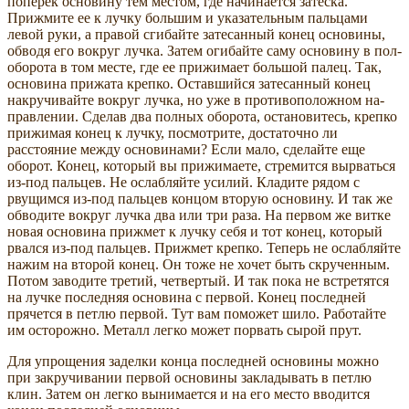
поперек основину тем местом, где начинается затеска.
Прижмите ее к лучку большим и указательным пальцами
левой руки, а правой сгибайте затесанный конец основины,
обводя его вокруг лучка. Затем огибайте саму основину в пол-
оборота в том месте, где ее прижимает большой палец. Так,
основина прижата крепко. Оставшийся затесанный конец
накручивайте вокруг лучка, но уже в противоположном на­
правлении. Сделав два полных оборота, остановитесь, крепко
прижимая конец к лучку, посмотрите, достаточно ли
расстояние между основинами? Если мало, сделайте еще
оборот. Конец, который вы прижимаете, стремится вырваться
из-под пальцев. Не ослабляйте усилий. Кладите рядом с
рвущимся из-под пальцев концом вторую основину. И так же
обводите вокруг лучка два или три раза. На первом же витке
новая основина прижмет к лучку себя и тот конец, который
рвался из-под пальцев. Прижмет крепко. Теперь не ослабляйте
нажим на второй конец. Он тоже не хочет быть скрученным.
Потом заводите третий, четвертый. И так пока не встретятся
на лучке последняя основина с первой. Конец последней
прячется в петлю первой. Тут вам поможет шило. Работайте
им осторожно. Металл легко может порвать сырой прут.
Для упрощения заделки конца последней основины можно
при закручивании первой основины закладывать в петлю
клин. Затем он легко вынимается и на его место вводится