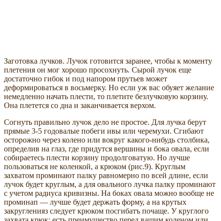
Заготовка лучков. Лучок готовится заранее, чтобы к моменту
плетения он мог хорошо просохнуть. Сырой лучок еще
достаточно гибок и под напором прутьев может
деформироваться в восьмерку. Но если уж вас обуяет желание
немедленно начать плести, то плетите безлучковую корзину.
Она плетется со дна и заканчивается верхом.
Согнуть правильно лучок дело не простое. Для лучка берут
прямые 3-5 годовалые побеги ивы или черемухи. Сгибают
осторожно через колено или вокруг какого-нибудь столбика,
определив на глаз, где придутся вершины и бока овала, если
собираетесь плести корзину продолговатую. Но лучше
пользоваться не коленкой, а крюком (рис.9). Круглым
захватом проминают палку равномерно по всей длине, если
лучок будет круглым, а для овального лучка палку проминают
с учетом радиуса кривизны. На боках овала можно вообще не
проминап — лучше будет держать форму, а на крутых
закругленияз следует крюком посгибатъ почаще. У круглого
захвата крюк; есть преимущество перед вашим коленом или