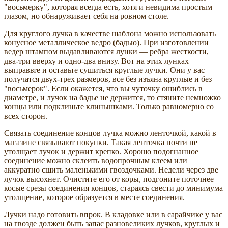
"восьмерку", которая всегда есть, хотя и невидима простым
глазом, но обнаруживает себя на ровном столе.
Для круглого лучка в качестве шаблона можно использовать
конусное металлическое ведро (бадью). При изготовлении
ведер штампом выдавливаются лунки — ребра жесткости,
два-три вверху и одно-два внизу. Вот на этих лунках
выправьте и оставьте сушиться круглые лучки. Они у вас
получатся двух-трех размеров, все без изъяна круглые и без
"восьмерок". Если окажется, что вы чуточку ошиблись в
диаметре, и лучок на бадье не держится, то стяните немножко
концы или подклиньте клинышками. Только равномерно со
всех сторон.
Связать соединение концов лучка можно ленточкой, какой в
магазине связывают покупки. Такая ленточка почти не
утолщает лучок и держит крепко. Хорошо подогнанное
соединение можно склеить водопрочным клеем или
аккуратно сшить маленькими гвоздочками. Недели через две
лучок высохнет. Очистите его от коры, подгоните поточнее
косые срезы соединения концов, стараясь свести до минимума
утолщение, которое образуется в месте соединения.
Лучки надо готовить впрок. В кладовке или в сарайчике у вас
на гвозде должен быть запас разновеликих лучков, круглых и