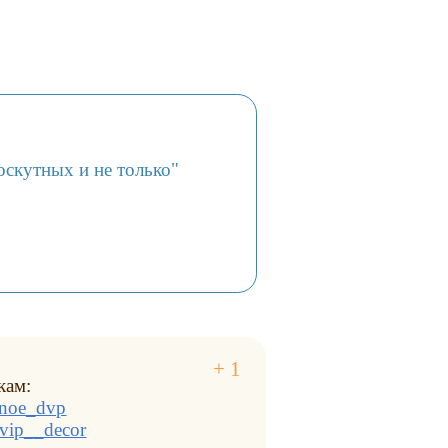
скутных и не только"
кам:
znoe_dvp
vip__decor