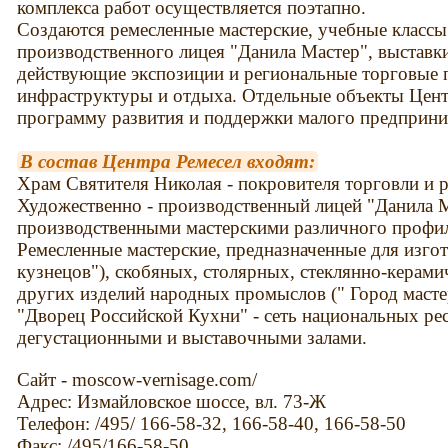
комплекса работ осуществляется поэтапно.
Создаются ремесленные мастерские, учебные классы
производственного лицея "Данила Мастер", выставки
действующие экспозиции и региональные торговые п
инфраструктуры и отдыха. Отдельные объекты Цен
программу развития и поддержки малого предприним
В состав Центра Ремесел входят:
Храм Святителя Николая - покровителя торговли и р
Художественно - производственный лицей "Данила М
производственными мастерскими различного профи
Ремесленные мастерские, предназначенные для изго
кузнецов"), скобяных, столярных, стеклянно-керам
других изделий народных промыслов (" Город масте
"Дворец Российской Кухни" - сеть национальных рес
дегустационными и выставочными залами.
Сайт - moscow-vernisage.com/
Адрес: Измайловское шоссе, вл. 73-Ж
Телефон: /495/ 166-58-32, 166-58-40, 166-58-50
Факс: /495/166-58-50