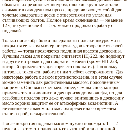
обмотать их резиновым шнуром, плоские крупные детали
сжимают в самодельном прессе, представляющем собой две
толстые квадратные доски с отверстиями по углам для
стягивающих болтов. Полное время склеивания — не менее
12 ч, по уже после 4 — 5 ч. можно продолжать работу с
поделкой.
Только после обработки поверхности поделки шкурками и
покрытия ее лаком мастер получит удовлетворение от своей
работы — тогда проявляется подлинная красота древесины.
Лучшим лаком для покрытия считается НЦ-222, но подойдут
и другие нитролаки для покрытия мебели (кроме НЦ-223,
который применяется для горячего покрытия). Поскольку
нитролак токсичен, работа с ним требует осторожности. Для
некоторых работа с лаком противопоказана, и в этом случае
можно заменить лак растительным маслом, подсолнечным
например. Оно высыхает медленнее, чем льняное, которое
применяется в живописи и для производства олифы, но для
резьбовых поделок это даже лучше: впитавшись в древесину,
масло хороню защитит ее от атмосферных воздействии. А
незащищенная лаком или маслом древесина со временем
станет серой, невыразительной.
После покрытия поделки маслом нужно подождать 1 — 2
недели, а затем отполировать ее суконкой или сапожной