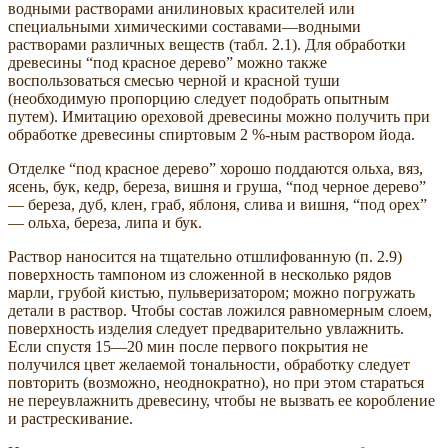
водными растворами анилиновых красителей или
специальными химическими составами—водными
растворами различных веществ (табл. 2.1). Для обработки
древесины “под красное дерево” можно также
воспользоваться смесью черной и красной туши
(необходимую пропорцию следует подобрать опытным
путем). Имитацию ореховой древесины можно получить при
обработке древесины спиртовым 2 %-ным раствором йода.
Отделке “под красное дерево” хорошо поддаются ольха, вяз,
ясень, бук, кедр, береза, вишня и груша, “под черное дерево”
— береза, дуб, клен, граб, яблоня, слива и вишня, “под орех”
— ольха, береза, липа и бук.
Раствор наносится на тщательно отшлифованную (п. 2.9)
поверхность тампоном из сложенной в несколько рядов
марли, грубой кистью, пульверизатором; можно погружать
детали в раствор. Чтобы состав ложился равномерным слоем,
поверхность изделия следует предварительно увлажнить.
Если спустя 15—20 мин после первого покрытия не
получился цвет желаемой тональности, обработку следует
повторить (возможно, неоднократно), но при этом стараться
не переувлажнить древесину, чтобы не вызвать ее коробление
и растрескивание.