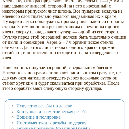
Клей аккуратно распределяют по стеклу слоем в 1—1,5 мм и
накладывают лицевой стороной на него вырезанный с
некоторым припуском лист шпона. Все пузырьки воздуха из
клеевого слоя тщательно удаляют, выдавливая их к краям.
Пузырьки легко обнаружить, просматривая пакет со стороны
стекла. Затем шпон покрывают тонким слоем эпоксидного
клея и сверху накладывают футляр — одной из его сторон.
Футляр перед этой операцией должен быть тщательно очищен
от пыли и обезжирен. Через 6—7 ч органическое стекло
снимают. Для этого лист стекла с одного края осторожно
отгибают, и он постепенно отходит от слоя затвердевшего
клея.
Поверхность получается ровной, с зеркальным блеском.
Натеки клея по краям спиливают напильником сразу же, не
дав ему окончательно отвердеть (через несколько суток он
станет хрупким и будет скалываться при обработке). После
этого обрабатывают следующую сторону футляра.
Искусство резьбы по дереву
Контурная и геометрическая резьба
Вощение и полировка
Инструменты для резьбы по дереву
Техника прорезной (сквозной) резьбы