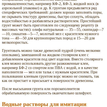
промышленностью, например КФ-2, КФ-3, жидкий воск (в
аэрозольной упаковке) и др. К грунтам предъявляется ряд
специфических требований: должен хорошо заполнять поры,
не скрывать текстуру древесины, быстро сохнуть, обладать
водостойкостью и разбавляться растворителем. Простейший
грунт может быть приготовлен по следующему рецепту (в
массовых частях): олифа натуральная — 35—55, скипидар—7
—10, сиккатив—5—7, молотый мел с красителем нужного
тона — 40—50 для крупнопористых пород и 15—20 для
мелкопористых.
Грунтовать можно также древесной пудрой (очень мелкими
опилками), замешанной на жидком столярном клее с
добавлением красителя под цвет изделия. Вместо столярного
клея можно использовать другие разжиженные клеи,
например БФ-2 со спиртом или ПВА с водой, и в качестве
наполнителя — мел или тальк с нужным красителем. При
пользовании клеевым грунтом ворс можно не снимать, так
как он пристает и присыхает к поверхности древесины.
После высыхания грунта или порозаполнителя
обрабатываемую поверхность оканчательно шлифуют.
Водные растворы для имитации