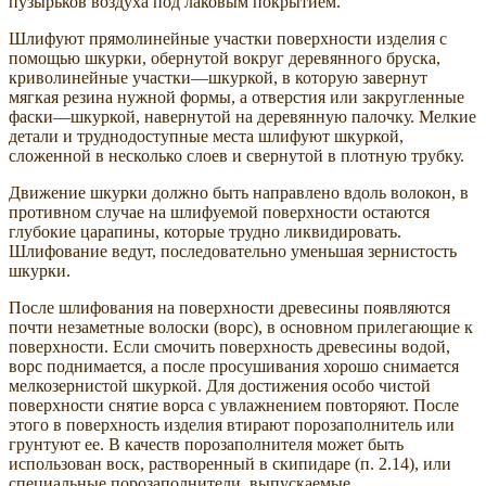
пузырьков воздуха под лаковым покрытием.
Шлифуют прямолинейные участки поверхности изделия с
помощью шкурки, обернутой вокруг деревянного бруска,
криволинейные участки—шкуркой, в которую завернут
мягкая резина нужной формы, а отверстия или закругленные
фаски—шкуркой, навернутой на деревянную палочку. Мелкие
детали и труднодоступные места шлифуют шкуркой,
сложенной в несколько слоев и свернутой в плотную трубку.
Движение шкурки должно быть направлено вдоль волокон, в
противном случае на шлифуемой поверхности остаются
глубокие царапины, которые трудно ликвидировать.
Шлифование ведут, последовательно уменьшая зернистость
шкурки.
После шлифования на поверхности древесины появляются
почти незаметные волоски (ворс), в основном прилегающие к
поверхности. Если смочить поверхность древесины водой,
ворс поднимается, а после просушивания хорошо снимается
мелкозернистой шкуркой. Для достижения особо чистой
поверхности снятие ворса с увлажнением повторяют. После
этого в поверхность изделия втирают порозаполнитель или
грунтуют ее. В качеств порозаполнителя может быть
использован воск, растворенный в скипидаре (п. 2.14), или
специальные порозаполнители, выпускаемые