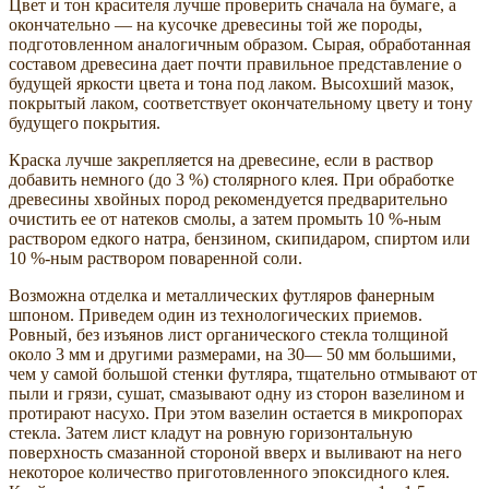
Цвет и тон красителя лучше проверить сначала на бумаге, а
окончательно — на кусочке древесины той же породы,
подготовленном аналогичным образом. Сырая, обработанная
составом древесина дает почти правильное представление о
будущей яркости цвета и тона под лаком. Высохший мазок,
покрытый лаком, соответствует окончательному цвету и тону
будущего покрытия.
Краска лучше закрепляется на древесине, если в раствор
добавить немного (до 3 %) столярного клея. При обработке
древесины хвойных пород рекомендуется предварительно
очистить ее от натеков смолы, а затем промыть 10 %-ным
раствором едкого натра, бензином, скипидаром, спиртом или
10 %-ным раствором поваренной соли.
Возможна отделка и металлических футляров фанерным
шпоном. Приведем один из технологических приемов.
Ровный, без изъянов лист органического стекла толщиной
около 3 мм и другими размерами, на 30— 50 мм большими,
чем у самой большой стенки футляра, тщательно отмывают от
пыли и грязи, сушат, смазывают одну из сторон вазелином и
протирают насухо. При этом вазелин остается в микропорах
стекла. Затем лист кладут на ровную горизонтальную
поверхность смазанной стороной вверх и выливают на него
некоторое количество приготовленного эпоксидного клея.