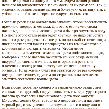
боковые кромки на длину 5 — 8 мм. Форма лезвия резцов
немного видоизменяется в зависимости от их размеров. Так, у
маленьких резцов .лезвие делается более узким, вытянутым, а
у больших — ближе к форме полукруглых стамесок.
Готовый резец надо обязательно закалить, чтобы восстановить
прежнюю твердость металла. Для этого его нужно снова
нагреть до вишнево-красного цвета и быстро опустить в воду.
Но после этого сталь резца будет хрупкой, ее надо отпустить,
для чего резец нагревается еще раз, но до такой степени, когда
цвет побежалости начнет превращаться из темно-желтого в
коричневый и охладить на воздухе. Чтобы легче
контролировать момент изменения цвета побежалости, надо,
во-первых, после нагрева зачистить кончик резца мелкий
шкуркой до светлого металла, во-вторых, нагревать на
пламени не конец резца, а отступить от него на ширину
мизинца. Тогда кончик будет нагреваться более равномерно
внутренним теплом, идущим по стержню, и на нем легко
заметить сбегающие волны цвета.
Если после пробы закаленного и заправленною резца сталь
его окажется хрупкой, следует повысить температуру второго
нагрева до появления василькового цвета побежалости.
Мнущееся лезвие будет говорить о недостаточном нагреве в
мерный раз, о замедлении при опускании его в воду или о