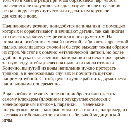
том, что в канале резца при этом образовался пар. Чтобы
последнего не получилось, надо сразу же после опускания
резца в воду встряхнуть его или сделать им круговое
движение в воде.
Начинающему резчику понадобятся напильники, с помощью
которых и обрабатывают, и зачищают детали, так как иногда
это сделать удобнее, чем резчицким инструментом. На
пильники, особенно с мелкой насечкой, забиваются древесной
пылью, засаливаются смолой и быстро выходят таким образом
из строя. Чистят их обычно металлической щеткой, но более
удобно опускать засаленные напильники на некоторое время в
теплую воду, чтобы древесная пыль или смола отмокли.
Конечно, вынутый из воды напильник нужно протереть
тряпкой, а в необходимых случаях и почистить щеткой,
например зубной. С этой, целью лучше работать двумя-тремя
напильниками попеременно.
В дальнейшем резчику полезно приобрести или сделать
самому клюкарзы (плоские и полукруглые стамески с
коленообразным изгибом), паразики — маленькие
полукруглые резцы, которые можно изготовить, например, из
растяжки от большого зонта или из большой медицинской
иглы.