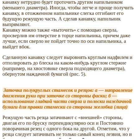
канавку нетрудно будет проточить другим напильником
(меньшего диаметра). Иногда, чтобы легче и проще получить
канавку, в отожженном напильнике слегка отгибают его
будущую режущую часть. А сделав канавку, напильник
выпрямляют.
Канавку можно также «выточить» с помощью сверла,
просверлив им отверстие в торце напильника, причем даже
лучше, если сверло не пойдет точно по оси напильника, а
выйдет вбок.
Сделанную канавку следует выровнять круглым надфилем и
отполировать до блеска на каком-нибудь круглом стержне
(например, на хвостовике сверла подходящего диаметра),
обернутом наждачной бумагой (рис. 5).
З
аточка полукруглых стамесок и резцов: а — направление
движения руки при заточке со стороны фаски; б —
использование гладкой части сверла и полоски наждачной
бумаги для правки стамески со стороны желобка (лица)
Режущую часть резца затачивают с «внешней» стороны,
двигая его по бруску перпендикулярно оси и Постоянно
поворачивая резец с одного бока на другой. Отметим, что у
резца следует затачивать не только самый конец лезвия, но и