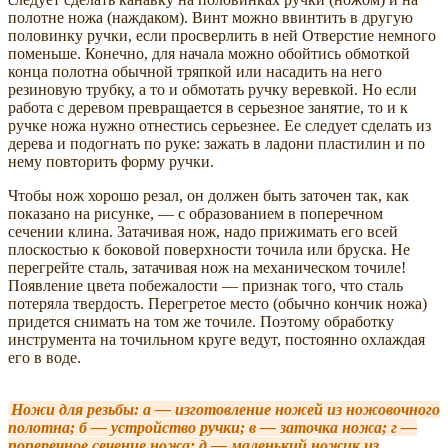
полотне ножа (наждаком). Винт можно ввинтить в другую
половинку ручки, если просверлить в ней Отверстие немного
поменьше. Конечно, для начала можно обойтись обмоткой
конца полотна обычной тряпкой или насадить на него
резиновую трубку, а то и обмотать ручку веревкой. Но если
работа с деревом превращается в серьезное занятие, то и к
ручке ножа нужно отнестись серьезнее. Ее следует сделать из
дерева и подогнать по руке: зажать в ладони пластилин и по
нему повторить форму ручки.
Чтобы нож хорошо резал, он должен быть заточен так, как
показано на рисунке, — с образованием в поперечном
сечении клина. Затачивая нож, надо прижимать его всей
плоскостью к боковой поверхности точила или бруска. Не
перегрейте сталь, затачивая нож на механическом точиле!
Появление цвета побежалости — признак того, что сталь
потеряла твердость. Перегретое место (обычно кончик ножа)
придется снимать на том же точиле. Поэтому обработку
инструмента на точильном круге ведут, постоянно охлаждая
его в воде.
Ножи для резьбы: а — изготовление ножей из ножовочного
полотна; б — устройство ручки; в — заточка ножа; г —
поперечное сечение ножа; д — маленький ножик из