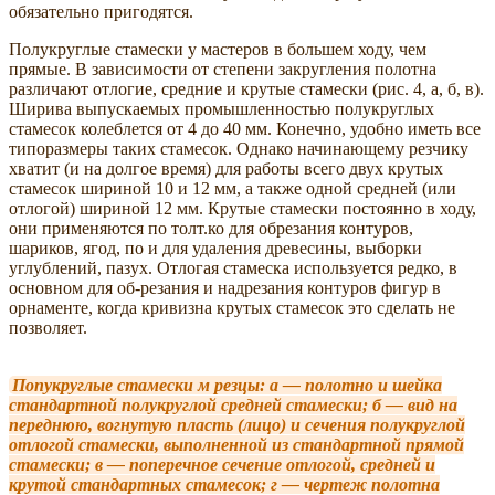
обязательно пригодятся.
Полукруглые стамески у мастеров в большем ходу, чем
прямые. В зависимости от степени закругления полотна
различают отлогие, средние и крутые стамески (рис. 4, а, б, в).
Ширива выпускаемых промышленностью полукруглых
стамесок колеблется от 4 до 40 мм. Конечно, удобно иметь все
типоразмеры таких стамесок. Однако начинающему резчику
хватит (и на долгое время) для работы всего двух крутых
стамесок шириной 10 и 12 мм, а также одной средней (или
отлогой) шириной 12 мм. Крутые стамески постоянно в ходу,
они применяются по толт.ко для обрезания контуров,
шариков, ягод, по и для удаления древесины, выборки
углублений, пазух. Отлогая стамеска используется редко, в
основном для об-резания и надрезания контуров фигур в
орнаменте, когда кривизна крутых стамесок это сделать не
позволяет.
Попукруглые стамески м резцы: а — полотно и шейка
стандартной полукруглой средней стамески; б — вид на
переднюю, вогнутую пласть (лицо) и сечения полукруглой
отлогой стамески, выполненной из стандартной прямой
стамески; в — поперечное сечение отлогой, средней и
крутой стандартных стамесок; г — чертеж полотна