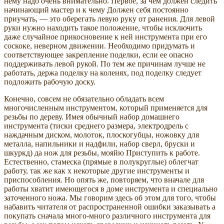
нему надо очень внимательно. Первое, за чем должен следить
начинающий мастер и к чему Должен себя постоянно
приучать, — это оберегать левую руку от ранения. Для левой
руки нужно находить такое положение, чтобы исключить
даже случайное прикосновение к ней инструмента при его
соскоке, неверном движении. Необходимо придумать и
соответствующее закрепление поделки, если ее опасно
поддерживать левой рукой. По тем же причинам лучше не
работать, держа поделку на коленях, под поделку следует
подложить рабочую доску.
Конечно, совсем не обязательно обладать всем
многочисленным инструментом, который применяется для
резьбы по дереву. Имея обычный набор домашнего
инструмента (тиски среднего размера, электродрель с
наждачным диском, молоток, плоскогубцы, ножовку для
металла, напильники и надфили, набор сверл, бруски и
шкуркд) да нож для резьбы, мояйю Приступить к работе.
Естественно, стамеска (прямые в полукруглые) облегчат
работу, так же как х некоторые другие инструменты и
приспособления. Но опять же, повторяем, что вначале для
работы хватит имеющегося в доме инструмента и специально
заточенного ножа. Мы говорим здесь об этом для того, чтобы
набавить читателя от распространенной ошибки заказывать а
покупать сначала много-много различного инструмента для