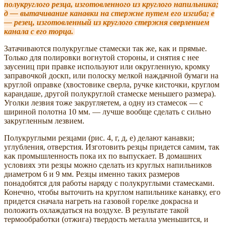
полукруглого резца, изготовленного из круглого напильника;
д — вытачивание канавки на стержне путем его изгиба; е
— резец, изготовленный из круглого стержня сверлением
канала с его торца.
Затачиваются полукруглые стамески так же, как и прямые.
Только для полировки вогнутой стороны, и снятия с нее
заусениц при правке используют или округленную, кромку
заправочкой доскп, или полоску мелкой наждачной бумаги на
круглой оправке (хвостовике сверла, ручке кисточки, круглом
карандаше, другой полукруглой стамеске меньшего размера).
Уголки лезвия тоже закругляетем, а одну из стамесок — с
шириной полотна 10 мм. — лучше вообще сделать с сильно
закругленным лезвием.
Полукруглыми резцами (рис. 4, г, д, е) делают канавки;
углубления, отверстия. Изготовить резцы придется самим, так
как промышленность пока их по выпускает. В домашних
условиях эти резцы можно сделать из круглых напильников
диаметром 6 и 9 мм. Резцы именно таких размеров
понадобятся для работы наряду с полукруглыми стамесками.
Конечно, чтобы выточить на круглом напильнике канавку, его
придется сначала нагреть на газовой горелке докрасна и
положить охлаждаться на воздухе. В результате такой
термообработки (отжига) твердость металла уменьшится, и