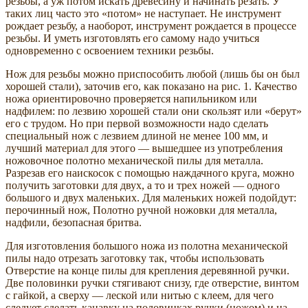
резьбы, а уж потом искать древесину и начинать резать. У
таких лиц часто это «потом» не наступает. Не инструмент
рождает резьбу, а наоборот, инструмент рождается в процессе
резьбы. И уметь изготовлять его самому надо учиться
одновременно с освоением техники резьбы.
Нож для резьбы можно приспособить любой (лишь бы он был
хорошей стали), заточив его, как показано на рис. 1. Качество
ножа ориентировочно проверяется напильником или
надфилем: по лезвию хорошей стали они скользят или «берут»
его с трудом. Но при первой возможности надо сделать
специальный нож с лезвием длиной не менее 100 мм, и
лучший материал для этого — вышедшее из употребления
ножовочное полотно механической пилы для металла.
Разрезав его наискосок с помощью наждачного круга, можно
получить заготовки для двух, а то и трех ножей — одного
большого и двух маленьких. Для маленьких ножей подойдут:
перочинный нож, Полотно ручной ножовки для металла,
надфили, безопасная бритва.
Для изготовления большого ножа из полотна механической
пилы надо отрезать заготовку так, чтобы использовать
Отверстие на конце пилы для крепления деревянной ручки.
Две половинки ручки стягивают снизу, где отверстие, винтом
с гайкой, а сверху — леской или нитью с клеем, для чего
следует сделать канавку на половинках ручки (ножом) и на