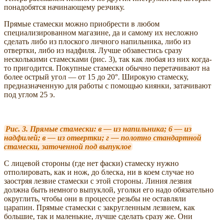
понадобятся начинающему резчику.
Прямые стамески можно приобрести в любом
специализированном магазине, да и самому их несложно
сделать либо из плоского личного напильника, либо из
отвертки, либо из надфиля. Лучше обзавестись сразу
несколькими стамесками (рис. 3), так как любая из них когда-
то пригодится. Покупные стамески обычно перетачивают на
более острый угол — от 15 до 20°. Широкую стамеску,
предназначенную для работы с помощью киянки, затачивают
под углом 25 э.
Рис. 3. Прямые стамески: в — из напильника; 6 — из
надфилей; в — из отвертки; г — полотно стандартной
стамески, заточенной под выпуклое
С лицевой стороны (где нет фаски) стамеску нужно
отполировать, как и нож, до блеска, ни в коем случае но
заостряя лезвие стамески с этой стороны. Линия лезвия
должна быть немного выпуклой, уголки его надо обязательно
округлить, чтобы они в процессе резьбы не оставляли
царапин. Прямые стамески с закругленным лезвием, как
большие, так и маленькие, лучше сделать сразу же. Они