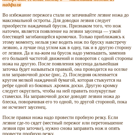
надфиля
Во избежание пережога стали не затачивайте лезвие ножа до
максимальной остроты. Для доводки лезвия следует
приобрести наждачный брусок. Признаком того, что нож
наточен, является появление на лезвии заусенца — узкой
блестящей загибающейся кромочки. Только приближаясь к
этому моменту, нельзя уже водить нож по бруску навстречу
лезвию, а лучше под углом как в одну, так и в другую сторону
от лезвия. Да и на-жим на брусок надо уменьшить, заменив
его большей частотой движений и поворотов с одной стороны
ножа на другую. После появления заусенца дальнейшая
заточка будет называться правкой, она проводится на оселке
или заправочной доске (рис, 2). Последняя оклеивается
кругом мелкой наждачной бумагой, которая стыкуется на
ребре одной из боковых .кромок доски. Другую кромку
следует округлить, чтобы на ней править полукруглые
стамески. На заправочной доске доводят лезвии ножа до
блеска, поворачивая его то одной, то другой стороной, пока
не исчезнет заусенец.
После правки ножа надо провести пробную резку. Если
лезвие где-то сядет (местный пережог или перетоньшение
лезвия при заточке), нужно снова заправить нож и опять
провести пробную резку.