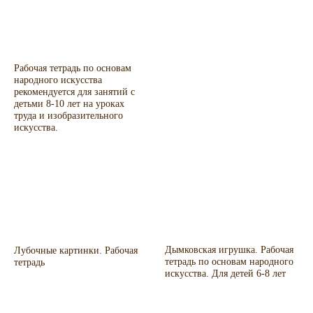
использовать и как трафарет.
использовать и как трафарет.
Для работы понадобятся кисти
Для работы понадобятся кисти
(№2 и №3), акриловые или
(№2 и №3), акриловые или
гуашевые краски и бесцветный
гуашевые краски и бесцветный
лак.
лак.
Размер формы для росписи:
Размер формы для росписи:
Рабочая тетрадь по основам
120 мм x 190 мм.
125 мм x 200 мм.
народного искусства
рекомендуется для занятий с
детьми 8-10 лет на уроках
труда и изобразительного
искусства.
Дымковская игрушка. Рабочая
Лубочные картинки. Рабочая
тетрадь по основам народного
тетрадь
искусства. Для детей 6-8 лет