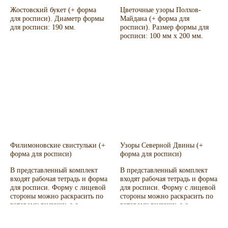
Жостовский букет (+ форма
Цветочные узоры Полхов-
для росписи). Диаметр формы
Майдана (+ форма для
для росписи: 190 мм.
росписи). Размер формы для
росписи: 100 мм x 200 мм.
Филимоновские свистульки (+
Узоры Северной Двины (+
форма для росписи)
форма для росписи)
В представленный комплект
В представленный комплект
входят рабочая тетрадь и форма
входят рабочая тетрадь и форма
для росписи. Форму с лицевой
для росписи. Форму с лицевой
стороны можно раскрасить по
стороны можно раскрасить по
готовому рисунку, а с
готовому рисунку, а с
оборотной - расписать
оборотной - расписать
самостоятельно. Форму можно
самостоятельно. Форму можно