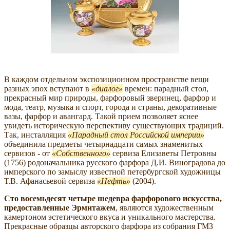
В каждом отдельном экспозиционном пространстве вещи
разных эпох вступают в
диалог
времен: парадный стол,
прекрасный мир природы, фарфоровый зверинец, фарфор и
мода, театр, музыка и спорт, города и страны, декоративные
вазы, фарфор и авангард. Такой прием позволяет яснее
увидеть историческую перспективу существующих традиций.
Так, инсталляция
Парадный стол Российской империи
объединила предметы четырнадцати самых знаменитых
сервизов - от
Собственного
сервиза Елизаветы Петровны
(1756) родоначальника русского фарфора Д.И. Виноградова до
имперского по замыслу известной петербургской художницы
Т.В. Афанасьевой сервиза
Нефть
(2004).
Сто восемьдесят четыре шедевра фарфорового искусства,
предоставленные Эрмитажем
, являются художественным
камертоном эстетического вкуса и уникального мастерства.
Прекрасные образцы авторского фарфора из собрания ГМЗ