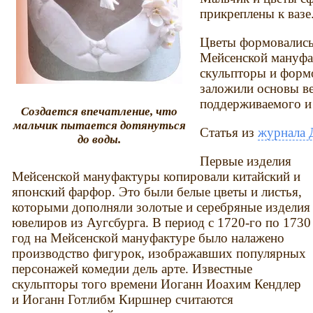
прикреплены к вазе
Цветы формовались
Мейсенской мануфа
скульпторы и форм
заложили основы ве
поддерживаемого и
Создается впечатление, что
мальчик пытается дотянуться
Статья из
журнала 
до воды.
Первые изделия
Мейсенской мануфактуры копировали китайский и
японский фарфор. Это были белые цветы и листья,
которыми дополняли золотые и серебряные изделия
ювелиров из Аугсбурга. В период с 1720-го по 1730
год на Мейсенской мануфактуре было налажено
производство фигурок, изображавших популярных
персонажей комедии дель арте. Известные
скульпторы того времени Иоганн Иоахим Кендлер
и Иоганн Готлибм Киршнер считаются