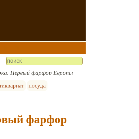
рка. Первый фарфор Европы
тиквариат
посуда