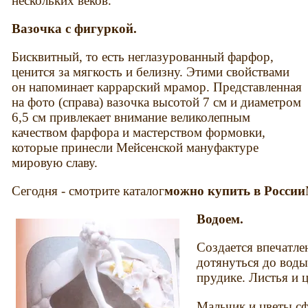
нескольких веков.
Вазочка с фигуркой.
Бисквитный, то есть неглазурованный фарфор,
ценится за мягкость и белизну. Этими свойствами
он напоминает каррарский мрамор. Представленная
на фото (справа) вазочка высотой 7 см и диаметром
6,5 см привлекает внимание великолепным
качеством фарфора и мастерством формовки,
которые принесли Мейсенской мануфактуре
мировую славу.
Сегодня - смотрите каталог
можно купить в России
Водоем.
Создается впечатле
дотянуться до воды
прудике. Листья и 
Мальчик и цветы сф