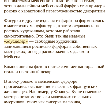
основателями мейсенского пластического стиля,
хотя в дальнейшем мейсенский фарфор стал придерж
рококо с характерной перегруженностью декоратив
Фигурки и другие изделия из фарфора формовались
в мастерских мануфактуры, а затем отдавались на
роспись художникам, которые работали
самостоятельно. Это были так называемые
хаусмалер
— свободные художники,
занимавшиеся росписью фарфора в собственных
мастерских, иногда расположенных далеко от
Мейсена.
Композиция на фото в статье сочетает пасторальный
стиль и цветочный декор.
В эпоху рококо в мейсенской фарфоре
прослеживалось влияние известных французских
живописцев. Например, у Франсуа Буше немецкие
мастера позаимствовали маленьких голеньких
амурчиков, таких как фигурка мальчика,