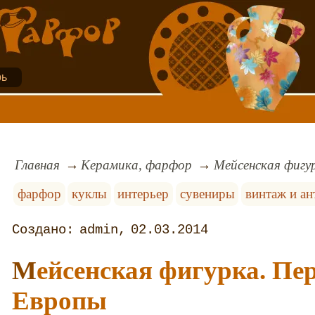
рь
Главная
Керамика, фарфор
Мейсенская фигу
фарфор
куклы
интерьер
сувениры
винтаж и ан
admin
02.03.2014
Мейсенская фигурка. Первый фарфор
Европы