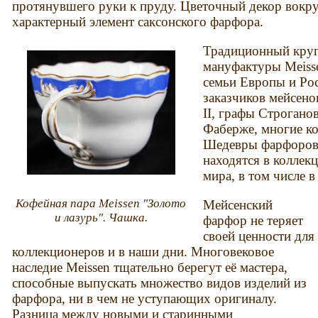
протянувшего руки к пруду. Цветочный декор вокру
характерный элемент саксонского фарфора.
Традиционный круг
мануфактуры Meisse
семьи Европы и Рос
заказчиков мейсено
II, графы Строгано
Фаберже, многие к
Шедевры фарфоров
находятся в коллек
мира, в том числе 
Кофейная пара Meissen "Золото
Мейсенский
и лазурь". Чашка.
фарфор не теряет
своей ценности для
коллекционеров и в наши дни. Многовековое
наследие Meissen тщательно берегут её мастера,
способные выпускать множество видов изделий из
фарфора, ни в чем не уступающих оригиналу.
Разница между новыми и старинными