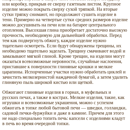
или коробку, прикрыв ее сверху газетным листом. Крупное
изделие можно покрыть сверху сухой тряпкой. На вторые
сутки тряпку снимают, но продолжают сушить изделие в
тени. Примерно на четвертые сутки средних размеров изделие
можно досушивать на печи или на батарее центрального
отопления. Высохшая глина приобретает достаточно высокую
прочность, необходимую для дальнейшей обработки. Перед
тем как подвергнуть обжигу, каждое изделие нужно
тщательно осмотреть. Если будут обнаружены трещины, их
необходимо тщательно заделать. Трещину смачивают водой и
замазывают мягкой глиной. Кроме трещин, на изделии могут
оказаться всевозможные неровности, случайные наслоения,
приставшие к поверхности глиняные крошки и мелкие
царапины. Испорченные участки нужно обработать циклей и
зачистить мелкозернистой наждачной бумагой, а затем удалить
глиняную пыль широкой кистью или щеткой.
Обжигают глиняные изделия в горнах, в муфельных и
русских печах, а также в кострах. Мелкие изделия, такие, как
игрушки и всевозможные украшения, можно с успехом
обжигать в топке любой бытовой печи — шведки, голландки,
садовой печки-буржуйки и даже в камине. Причем для этого
не надо специально топить печь: капсели с изделиями кладут
в печь во время очередной топки.