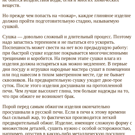
веществ.
Но прежде чем попасть на «пожар», каждое глиняное изделие
должно пройти подготовительную стадию, называемую
сушкой.
Сушка — довольно сложный и длительный процесс. Поэтому
надо запастись терпением и не пытаться его ускорить.
Поспешность может свести на нет всю предыдущую работу:
при быстрой сушке изделие покрывается многочисленными
трещинами и коробится. На первом этапе сушки влага из
изделия должна испаряться как можно медленнее. В первые
дни посуду и игрушки народные мастера сушат в помещении
или под навесом в тихом заветренном месте, где не бывает
сквозняков. На предварительную сушку уходит двое-трое
суток. После этого изделия досушивали на протопленной
печи. Чем лучше высохнет глина, тем больше надежды на то,
что при обжиге не возникнет брак.
Порой перед самым обжигом изделия окончательно
просушивали в русской печи. Если в печи к этому времени
был сильный жар, то фактически производится легкий
предварительный обжиг. Изделие, имеющее сложную форму с
множеством деталей, сушить нужно с особой осторожностью,
например, опустив в какую-либо металлическую посудину