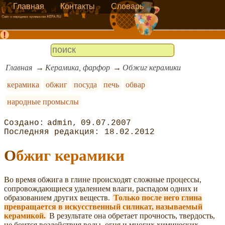
Главная
Контакты
Словарь
Главная
Керамика, фарфор
Обжиг керамики
керамика
обжиг
посуда
печь
обвар
народные промыслы
admin
09.07.2007
18.02.2012
Обжиг керамики
Во время обжига в глине происходят сложные процессы,
сопровождающиеся удалением влаги, распадом одних и
образованием других веществ.
Только после него глина
превращается в искусственный силикат, называемый
керамикой.
В результате она обретает прочность, твердость,
не боится воздействия воды, огня и многих химических