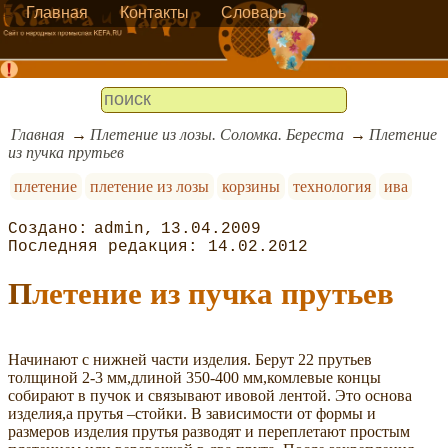
Главная
Контакты
Словарь
Главная
Плетение из лозы. Соломка. Береста
Плетение
из пучка прутьев
плетение
плетение из лозы
корзины
технология
ива
admin
13.04.2009
14.02.2012
Плетение из пучка прутьев
Начинают с нижней части изделия. Берут 22 прутьев
толщиной 2-3 мм,длиной 350-400 мм,комлевые концы
собирают в пучок и связывают ивовой лентой. Это основа
изделия,а прутья –стойки. В зависимости от формы и
размеров изделия прутья разводят и переплетают простым