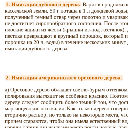
1. Имитация дубового дерева.
Варят в продолжени
кассельской земли, 50 г поташа в 1 л дождевой вод
полученный темный отвар через полотно и увариваю
не достигнет сиропообразного состояния. После это
плоские ящики из жести (крышки из-под жестянок),
пестика превращают в крупный порошок, который по
порошка на 20 ч, воды) в течение нескольких минут
имитации дубового дерева.
2. Имитация американского орехового дерева.
а) Ореховое дерево обладает светло-бурым оттенком
полирования выглядит не особенно красиво. Поэто
дереву следует сообщить более темный тон, что дос
марганцевокислого калия. Как только дерево соверш
вторично раствор, но только на некоторые места, ч
причем стараются, чтобы она имела естественный ви
наряду с темными жилками места почти черные; так