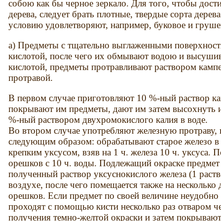
собою как бы черное зеркало. Для того, чтобы дос
дерева, следует брать плотные, твердые сорта дере
условию удовлетворяют, например, буковое и груше
а) Предметы с тщательно выглаженными поверхност
кислотой, после чего их обмывают водою и высушив
кислотой, предметы протравливают раствором камп
протравой.
В первом случае приготовляют 10 %-ный раствор ка
покрывают им предметы, дают им затем высохнуть и
%-ный раствором двухромокислого калия в воде.
Во втором случае употребляют железную протраву,
следующим образом: обрабатывают старое железо в
крепким уксусом, взяв на 1 ч. железа 10 ч. уксуса.
орешков с 10 ч. воды. Подлежащий окраске предмет 
полученный раствор уксуснокислого железа (1 раств
воздухе, после чего помещается также на несколько
орешков. Если предмет по своей величине неудобно 
проходят с помощью кисти несколько раз отваром 
получения темно-желтой окраски и затем покрываю