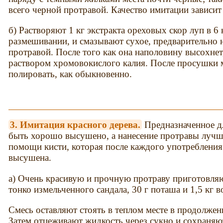
всего черной протравой. Качество имитации зависит
б) Растворяют 1 кг экстракта ореховых скор луп в 6
размешивании, и смазывают сухое, предварительно н
протравой. После того как она наполовину высохне
раствором хромовокислого калия. После просушки
полировать, как обыкновенно.
3. Имитация красного дерева.
Предназначенное д
быть хорошо высушено, а нанесение протравы лучш
помощи кисти, которая после каждого употребления
высушена.
а) Очень красивую и прочную протраву приготовляю
тонко измельченного сандала, 30 г поташа и 1,5 кг в
Смесь оставляют стоять в теплом месте в продолжени
Затем отцеживают жидкость через сукно и сохраняю