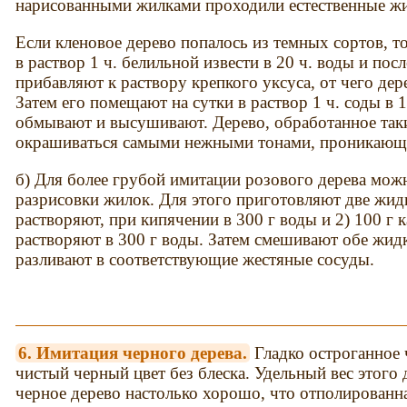
нарисованными жилками проходили естественные жи
Если кленовое дерево попалось из темных сортов, т
в раствор 1 ч. белильной извести в 20 ч. воды и пос
прибавляют к раствору крепкого уксуса, от чего дере
Затем его помещают на сутки в раствор 1 ч. соды в 
обмывают и высушивают. Дерево, обработанное так
окрашиваться самыми нежными тонами, проникающи
б) Для более грубой имитации розового дерева можн
разрисовки жилок. Для этого приготовляют две жидк
растворяют, при кипячении в 300 г воды и 2) 100 г 
растворяют в 300 г воды. Затем смешивают обе жид
разливают в соответствующие жестяные сосуды.
6. Имитация черного дерева.
Гладко остроганное 
чистый черный цвет без блеска. Удельный вес этого 
черное дерево настолько хорошо, что отполированна