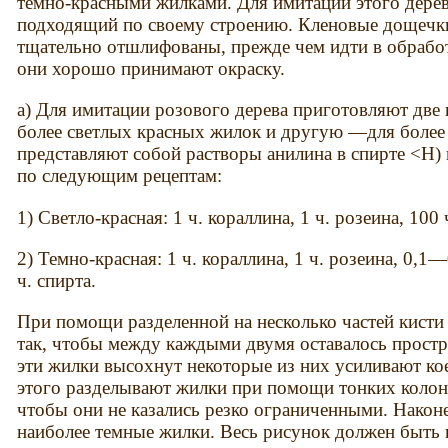
темно-красными жилками. Для имитации этого дерева
подходящий по своему строению. Кленовые дощечк
тщательно отшлифованы, прежде чем идти в обработк
они хорошо принимают окраску.
а) Для имитации розового дерева приготовляют две 
более светлых красных жилок и другую —для более
представляют собой растворы анилина в спирте <Н) 
по следующим рецептам:
1) Светло-красная: 1 ч. кораллина, 1 ч. розеина, 100 
2) Темно-красная: 1 ч. кораллина, 1 ч. розеина, 0,1
ч. спирта.
При помощи разделенной на несколько частей кисти
так, чтобы между каждыми двумя оставалось прост
эти жилки высохнут некоторые из них усиливают кое
этого разделывают жилки при помощи тонких колон
чтобы они не казались резко ограниченными. Наконе
наиболее темные жилки. Весь рисунок должен быть 