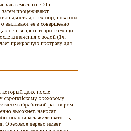
е часа смесь из 500 г
ы, затем процеживают
т жидкость до тех пор, пока она
го выливают ее в совершенно
 дают затвердеть и при помощи
сле кипячения с водой (1ч.
 дает прекрасную протраву для
, который даже после
му европейскому ореховому
тигается обработкой раствором
енно высохнет, наносят
тобы получилась жилковатость,
д. Ореховое дерево имеет
ие места имитируются лучше