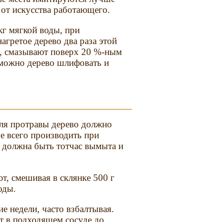
 от искусства работающего.
 кг мягкой воды, при
агретое дерево два раза этой
т, смазывают поверх 20 %-ным
 можно дерево шлифовать и
ля протравы дерево должно
е всего производить при
 должна быть тотчас вымыта и
т, смешивая в склянке 500 г
оды.
е недели, часто взбалтывая.
т в подходящем сосуде до