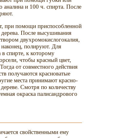
о аналина и 100 ч. спирта. После
ряют.
т, при помощи приспособленной
о дерева. После высушивания
створом двухромокислогокалия,
, наконец, полируют. Для
 в спирте, к которому
орсели, чтобы красный цвет,
Тогда от совместного действия
ств получаются красноватые
ругие места принимают красно-
 дереве. Смотря по количеству
 темная окраска палисандрового
ичается свойственными ему