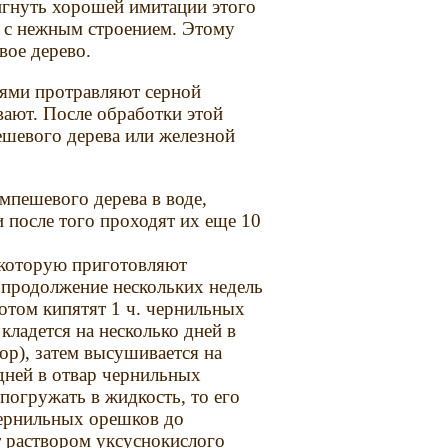
тигнуть хорошей имитации этого
ва с нежным строением. Этому
вое дерево.
ями протравляют серной
ают. После обработки этой
ешевого дерева или железной
мпешевого дерева в воде,
 после того проходят их еще 10
 которую приготовляют
 продолжение нескольких недель
 Потом кипятят 1 ч. чернильных
кладется на несколько дней в
ор), затем высушивается на
 дней в отвар чернильных
погружать в жидкость, то его
чернильных орешков до
т раствором уксуснокислого