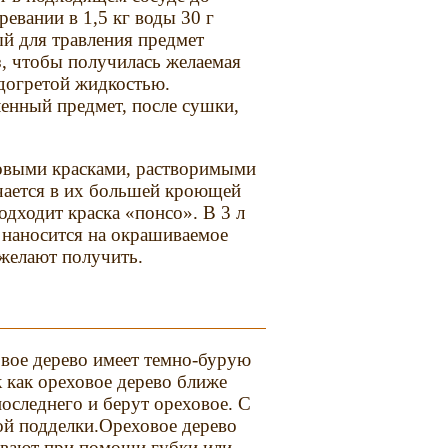
евании в 1,5 кг воды 30 г
й для травления предмет
, чтобы получилась желаемая
одогретой жидкостью.
енный предмет, после сушки,
новыми красками, растворимыми
чается в их большей кроющей
одходит краска «понсо». В 3 л
 наносится на окрашиваемое
 желают получить.
вое дерево имеет темно-бурую
 как ореховое дерево ближе
последнего и берут ореховое. С
ой подделки.Ореховое дерево
ывают при помощи губки или