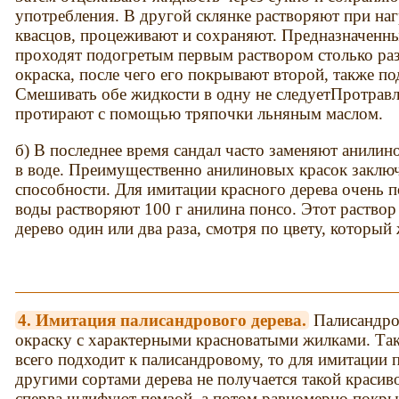
употребления. В другой склянке растворяют при нагр
квасцов, процеживают и сохраняют. Предназначенны
проходят подогретым первым раствором столько раз
окраска, после чего его покрывают второй, также п
Смешивать обе жидкости в одну не следуетПротравл
протирают с помощью тряпочки льняным маслом.
б) В последнее время сандал часто заменяют анили
в воде. Преимущественно анилиновых красок заклю
способности. Для имитации красного дерева очень п
воды растворяют 100 г анилина понсо. Этот раствор
дерево один или два раза, смотря по цвету, который
4. Имитация палисандрового дерева.
Палисандро
окраску с характерными красноватыми жилками. Так
всего подходит к палисандровому, то для имитации 
другими сортами дерева не получается такой красив
сперва шлифуют пемзой, а потом равномерно покр