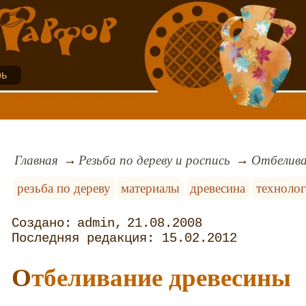
рь
Главная
Резьба по дереву и роспись
Отбелива
резьба по дереву
материалы
древесина
техноло
admin
21.08.2008
15.02.2012
Отбеливание древесины