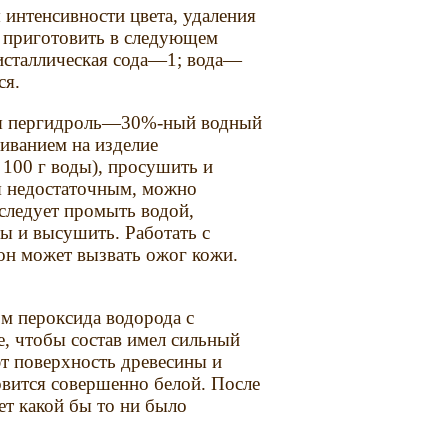
интенсивности цвета, удаления
 приготовить в следующем
ристаллическая сода—1; вода—
ся.
ся пергидроль—30%-ный водный
ливанием на изделие
а 100 г воды), просушить и
я недостаточным, можно
следует промыть водой,
ы и высушить. Работать с
 он может вызвать ожог кожи.
м пероксида водорода с
е, чтобы состав имел сильный
т поверхность древесины и
новится совершенно белой. После
ет какой бы то ни было