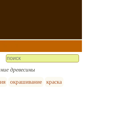
ние древесины
гия
окрашивание
краска