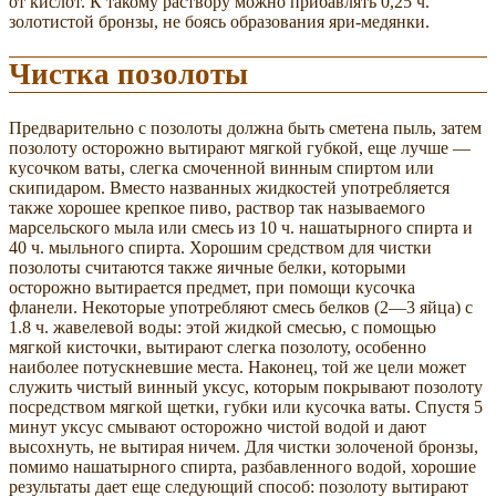
от кислот. К такому раствору можно прибавлять 0,25 ч.
золотистой бронзы, не боясь образования яри-медянки.
Чистка позолоты
Предварительно с позолоты должна быть сметена пыль, затем
позолоту осторожно вытирают мягкой губкой, еще лучше —
кусочком ваты, слегка смоченной винным спиртом или
скипидаром. Вместо названных жидкостей употребляется
также хорошее крепкое пиво, раствор так называемого
марсельского мыла или смесь из 10 ч. нашатырного спирта и
40 ч. мыльного спирта. Хорошим средством для чистки
позолоты считаются также яичные белки, которыми
осторожно вытирается предмет, при помощи кусочка
фланели. Некоторые употребляют смесь белков (2—3 яйца) с
1.8 ч. жавелевой воды: этой жидкой смесью, с помощью
мягкой кисточки, вытирают слегка позолоту, особенно
наиболее потускневшие места. Наконец, той же цели может
служить чистый винный уксус, которым покрывают позолоту
посредством мягкой щетки, губки или кусочка ваты. Спустя 5
минут уксус смывают осторожно чистой водой и дают
высохнуть, не вытирая ничем. Для чистки золоченой бронзы,
помимо нашатырного спирта, разбавленного водой, хорошие
результаты дает еще следующий способ: позолоту вытирают