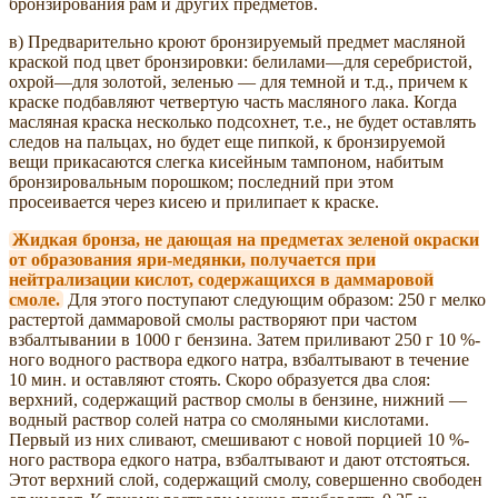
бронзирования рам и других предметов.
в) Предварительно кроют бронзируемый предмет масляной
краской под цвет бронзировки: белилами—для серебристой,
охрой—для золотой, зеленью — для темной и т.д., причем к
краске подбавляют четвертую часть масляного лака. Когда
масляная краска несколько подсохнет, т.е., не будет оставлять
следов на пальцах, но будет еще пипкой, к бронзируемой
вещи прикасаются слегка кисейным тампоном, набитым
бронзировальным порошком; последний при этом
просеивается через кисею и прилипает к краске.
Жидкая бронза, не дающая на предметах зеленой окраски
от образования яри-медянки, получается при
нейтрализации кислот, содержащихся в даммаровой
смоле.
Для этого поступают следующим образом: 250 г мелко
растертой даммаровой смолы растворяют при частом
взбалтывании в 1000 г бензина. Затем приливают 250 г 10 %-
ного водного раствора едкого натра, взбалтывают в течение
10 мин. и оставляют стоять. Скоро образуется два слоя:
верхний, содержащий раствор смолы в бензине, нижний —
водный раствор солей натра со смоляными кислотами.
Первый из них сливают, смешивают с новой порцией 10 %-
ного раствора едкого натра, взбалтывают и дают отстояться.
Этот верхний слой, содержащий смолу, совершенно свободен