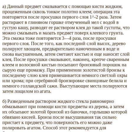
а) Данный предмет смазывается с помощью кисти жидким,
процеженным сквозь тонкое полотно клеем; операция эта
повторяется после просушки первого слоя 1^-2 раза. Затем
растирают в глиняном горшке отмученный мел с водой в
густую кашу, разводят ее раствором клея до такой густоты, что
можно смазывать и мазать предмет поверх клеевого грунта.
Эта смазка тоже повторяется 3—4 раза, после просушки
первого слоя. После того, как последний слой высох, дерево
полируют хвощом, предварительно намоченным в воде и
снова высушенным, затем сметают кистью и еще наносят слой
клея, После просушки смазывают, наконец, крепче сваренным
клеем и волосяной кистью посыпают бронзовый порошок на
сырую еще промазку. При применении золотистой бронзы к
последнему слою клея примешивается немного светлой охры
или хрома; при серебряной бронзировке свинцовые белила и
немного голландской сажи. Выступающие места полируются
затем лощилом из агата.
б) Разведенным раствором жидкого стекла равномерно
обмазывают при помощи кисти предметы из дерева, а затем
их обсыпают золотой бронзой из баночки, горлышко которой
обвязано кисеей. Бронза после высушивания так сильно
пристает к предмету, что поверхность его можно даже
полировать агатом. Способ этот рекомендуется для