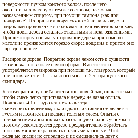
поверхности пучком конского волоса, после чего
окончательно матируют тем же составом, несколько
разбавленным спиртом, при помощи тампона (как при
полировке). Но при этом водят суконкой не вкруговую, а
широкими продольными полосами по направлению волокон,
чтобы поры дерева остались открытыми и незагрязненными.
При некотором навыке матирование дерева при помощи
матолина производится гораздо скорее вощения и притом оно
гораздо прочнее.
Глазировка дерева. Покрытие дерева лаком есть в сущности
глазировка, но в более грубой форме. Вместо этого
употребляется глазировка при помощи т.н. глазуроля, который
приготовляется из 1 ч. льняного масла и 2 ч. французского
скипидара.
К этому раствору прибавляется копаловый лак, но настолько,
чтобы смесь легко приставала к дереву, не давая отлила.
Пользовать-01 глазуролем нужно всегда
свежеприготовленным, т.к. от долгого стояния он делается
густым и ложится на предмет толстым слоем. Опыты с
прибавлением анилиновых красок не увенчались успехом и
поэтому рекомендуется дерево предварительно обработать
протравами или окрашивать водяными красками. Чтобы
водяные краски не стирались и не смешивались друг с