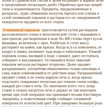
золой и суриком или глетом и затем нагревают в жаркой печи
в продолжение нескольких дней). Обработка простых вещей
этим и ограничивается. Предметы, предназначенные к
раскраске, лудят, обмакивая лоскуток бархата или плюша в
сухой оловянный порошок и растирая его по лакированной
поверхности предмета со всех сторон.
Оловянный порошок
приготовляется путем растирания
расплавленного олова в металлической ступе с мышьяком и
декстрином, растворенным в воде На 400 голова берут кусок
мышьяка, величиною с орех. Разбитую в ступе массу
растирают на камне, как краски. Когда м,'к-са измельчена, ее
кладут в чашку, наливают туда воды и взбалтывают. Тонкий
порошок олова, висящий в воде, сливают, дают отстояться,
собирают и высушивают. Оставшийся более тяжелый
порошок металла растирают вторично. Далее предмет
раскрашивают, употребляя обыкновенно только киноварь и
сажу, какие изменяющийся от действия жара. Раскрашенный
предмет ставят в не очень жаркую печь и, когда краска
подсохнет, покрывают несколько раз тонким слоем олифы,
каждый раз ставя в печь. По окончании всего того, вещь
ставят в сильно нагретую печь и держат ее там некоторое
время; при этой операции она принимает весьма блестящую
лакировку, и пожелтевшая олифа сообщает оловянной
поверхности золотистый цвет. При лакировке большую роль