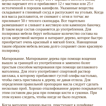
мелко нарезают его и прибавляют 12 г мастики или 25 г
истолченной в порошок канифоли. Указанные вещества
складывают в глиняный сосуд и распускают на угольях. Когда
вся масса расплавится, ее снимают с огня и тотчас же
приливают 50 г теплого скипидара. Все тщательно
размешивают и сливают в жестяную или каменную баночку.
В таком виде состав сохраняется до употребления. Для
полировки мебели берут небольшое количество состава на
кусок шерстяной материи и натирают дерево, которое быстро
приобретает очень красивый и мягкий блеск. Навощенная
таким образом мебель весьма долго сохраняет свою красивую
полировку.
Матирование. Матирование дерева при помощи вощения
вышло за границей из употребления и заменено более
простым способом матирования при помощи шеллакового
матолеина. Для этого употребляют спиртовой раствор
шеллака, к которому прибавляют густой олифы настолько,
чтобы смесь приставала к дереву, не давая отлила. Для
определения правильной пропорции масла следует сделать
несколько проб. Хорошо отшлифованное дерево покрывается
этим составом два раза при помощи кисти и суконки. При
этом нужно следить, чтобы нигде не было подтеков.
Когда матолеин хорошо высох, приступают к шлифовке