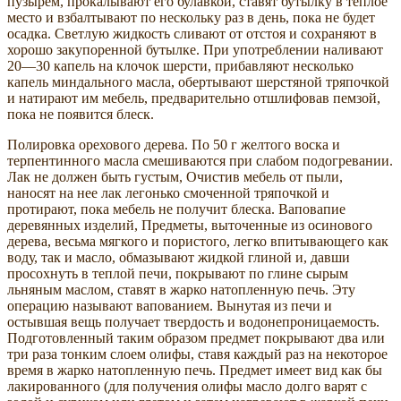
пузырем, прокалывают его булавкой, ставят бутылку в теплое
место и взбалтывают по нескольку раз в день, пока не будет
осадка. Светлую жидкость сливают от отстоя и сохраняют в
хорошо закупоренной бутылке. При употреблении наливают
20—30 капель на клочок шерсти, прибавляют несколько
капель миндального масла, обертывают шерстяной тряпочкой
и натирают им мебель, предварительно отшлифовав пемзой,
пока не появится блеск.
Полировка орехового дерева. По 50 г желтого воска и
терпентинного масла смешиваются при слабом подогревании.
Лак не должен быть густым, Очистив мебель от пыли,
наносят на нее лак легонько смоченной тряпочкой и
протирают, пока мебель не получит блеска. Ваповапие
деревянных изделий, Предметы, выточенные из осинового
дерева, весьма мягкого и пористого, легко впитывающего как
воду, так и масло, обмазывают жидкой глиной и, давши
просохнуть в теплой печи, покрывают по глине сырым
льняным маслом, ставят в жарко натопленную печь. Эту
операцию называют вапованием. Вынутая из печи и
остывшая вещь получает твердость и водонепроницаемость.
Подготовленный таким образом предмет покрывают два или
три раза тонким слоем олифы, ставя каждый раз на некоторое
время в жарко натопленную печь. Предмет имеет вид как бы
лакированного (для получения олифы масло долго варят с