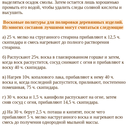
выделяться осадок смолы. Затем остается лишь хорошенько
промыть его водой, чтобы удалить следы соляной кислоты и
высушить.
Восковые политуры для полировки деревянных изделий.
Из многих составов лучшими могут считаться следующие
а) 25 ч. мелко на струганного стеарина прибавляют к 12,5 ч.
скипидара и смесь нагревают до полного растворения
стеарина.
б) Распускают 25ч. воска в глаизированном горшке и затем,
когда воск распустится, сосуд снимают с огня и прибавляют к
воску 40 ч. скипидара.
в) Нагрев 10ч. копалового лака, прибавляют к нему 40 ч.
воска и, когда последний распустится, приливают, постепенно
помешивая, 75 ч. скипидара.
г) 30 ч. воска и 1,5 ч. канифоли распускают на огне, затем
сняв сосуд с огня, прибавляют 14,5 ч. скипидара.
д) На 30 ч. берут 2,5 ч. поташа и кипятят, после чего
прибавляют 5 ч. мелко наструганного воска и нагревают всю
смесь до получения однородной мыльной массы.