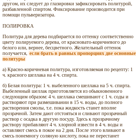
другом, их следует до глазировки зафиксировать политурой,
разбавленной спиртом. Фиксирование производится при
помощи пульверизатора.
ПОЛИРОВКА
Политура для дерева подбирается по оттенку соответственно
цвету полируемого дерева, от красновато-коричневого до
белого или, вернее, бесцветного. Желательный оттенок
получается,
если брать в равных пропорциях две основные
политуры
а) Красно-коричневая политура, изготовляемая по рецепту: 1
ч. красного шеллака на 4 ч. спирта.
б) Белая политура: 1 ч. выбеленного шеллака на 5 ч. спирта.
Выбеленный шеллак приготовляется из обыкновенного
следующим образом: 4 ч. шеллака смешивают с 1 ч. соды и
растворяют при размешивании в 15 ч. воды, до полного
растворения смолы, т.е. пока жидкость станет вполне
прозрачной. Затем дают отстояться и сливают прозрачный
раствор с осадка в другую посуду. Здесь к прозрачному
раствору прибавляют 4 ч. хлорной извести в 4 ч. воды и
оставляют смесь в покое на 2 дня. После этого вливают в
смесь понемногу соляную кислоту, пока не перестанет