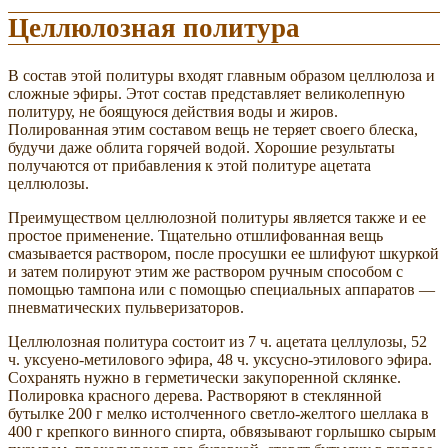
Целлюлозная политура
В состав этой политуры входят главным образом целлюлоза и
сложные эфиры. Этот состав представляет великолепную
политуру, не боящуюся действия воды и жиров.
Полированная этим составом вещь не теряет своего блеска,
будучи даже облита горячей водой. Хорошие результаты
получаются от прибавления к этой политуре ацетата
целлюлозы.
Преимуществом целлюлозной политуры является также и ее
простое применение. Тщательно отшлифованная вещь
смазывается раствором, после просушки ее шлифуют шкуркой
и затем полируют этим же раствором ручным способом с
помощью тампона или с помощью специальных аппаратов —
пневматических пульверизаторов.
Целлюлозная политура состоит из 7 ч. ацетата целлулозы, 52
ч. уксуено-метилового эфира, 48 ч. уксусно-этилового эфира.
Сохранять нужно в герметически закупоренной склянке.
Полировка красного дерева. Растворяют в стеклянной
бутылке 200 г мелко истолченного светло-желтого шеллака в
400 г крепкого винного спирта, обвязывают горлышко сырым