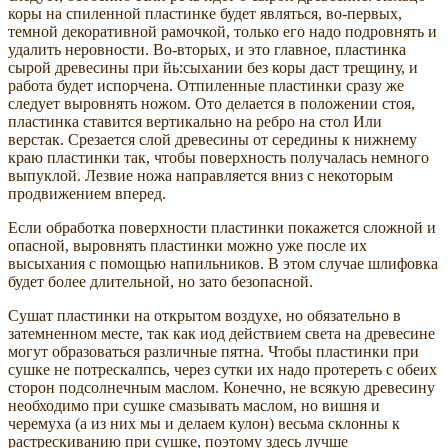
коры на спиленной пластинке будет являться, во-первых,
темной декоративной рамочкой, только его надо подровнять и
удалить неровности. Во-вторых, и это главное, пластинка
сырой древесины при йь:сыхании без коры даст трещину, и
работа будет испорчена. Отпиленные пластинки сразу же
следует выровнять ножом. Ото делается в положении стоя,
пластинка ставится вертикально на ребро на стол Или
верстак. Срезается слой древесины от середины к нижнему
краю пластинки так, чтобы поверхность получалась немного
выпуклой. Лезвие ножа направляется вниз с некоторым
продвижением вперед.
Если обработка поверхности пластинки покажется сложной и
опасной, выровнять пластинки можно уже после их
высыхания с помощью напильников. В этом случае шлифовка
будет более длительной, но зато безопасной.
Сушат пластинки на открытом воздухе, но обязательно в
затемненном месте, так как иод действием света на древесине
могут образоваться различные пятна. Чтобы пластинки при
сушке не потрескалпсь, через сутки их надо протереть с обеих
сторон подсолнечным маслом. Конечно, не всякую древесину
необходимо при сушке смазывать маслом, но вишня и
черемуха (а из них мы и делаем кулон) весьма склонны к
растрескиванию при сушке, поэтому здесь лучше