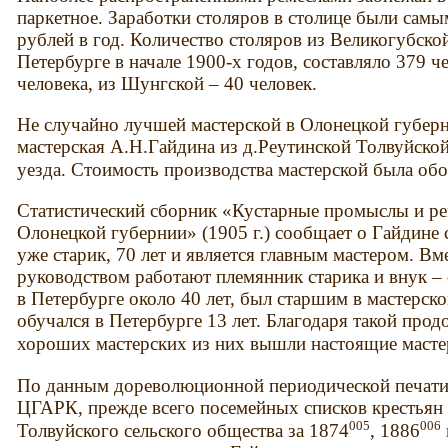
паркетное. Заработки столяров в столице были сам
рублей в год. Количество столяров из Великогубско
Петербурге в начале 1900-х годов, составляло 379 ч
человека, из Шунгской – 40 человек.
Не случайно лучшей мастерской в Олонецкой губерн
мастерская А.Н.Гайдина из д.Реутинской Толвуйско
уезда. Стоимость производства мастерской была обо
Статистический сборник «Кустарные промыслы и ре
Олонецкой губернии» (1905 г.) сообщает о Гайдине
уже старик, 70 лет и является главным мастером. Вме
руководством работают племянник старика и внук –
в Петербурге около 40 лет, был старшим в мастерск
обучался в Петербурге 13 лет. Благодаря такой про
хороших мастерских из них вышли настоящие масте
По данным дореволюционной периодической печати
ЦГАРК, прежде всего посемейных списков крестьян
005
006
Толвуйского сельского общества за 1874
, 1886