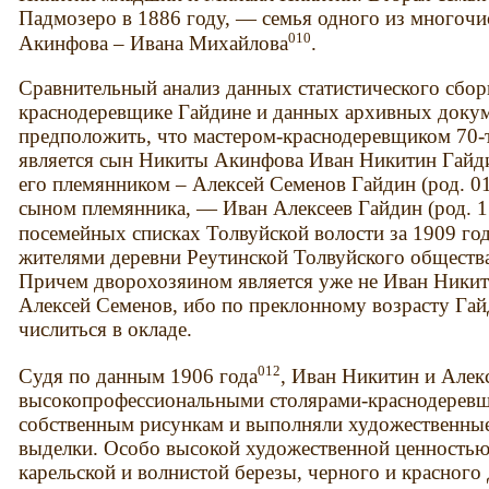
Падмозеро в 1886 году, — семья одного из многоч
010
Акинфова – Ивана Михайлова
.
Сравнительный анализ данных статистического сбор
краснодеревщике Гайдине и данных архивных доку
предположить, что мастером-краснодеревщиком 70-т
является сын Никиты Акинфова Иван Никитин Гайдин
его племянником – Алексей Семенов Гайдин (род. 01
сыном племянника, — Иван Алексеев Гайдин (род. 17
посемейных списках Толвуйской волости за 1909 го
жителями деревни Реутинской Толвуйского общества
Причем дворохозяином является уже не Иван Никит
Алексей Семенов, ибо по преклонному возрасту Гай
числиться в окладе.
012
Судя по данным 1906 года
, Иван Никитин и Але
высокопрофессиональными столярами-краснодеревщ
собственным рисункам и выполняли художественны
выделки. Особо высокой художественной ценностью
карельской и волнистой березы, черного и красного де