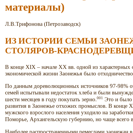
материалы)
Л.В.Трифонова (Петрозаводск)
ИЗ ИСТОРИИ СЕМЬИ ЗАОН
СТОЛЯРОВ-КРАСНОДЕРЕВЩ
В конце XIX – начале XX вв. одной из характерных 
экономической жизни Заонежья было отходничество
По данным дореволюционных источников 97-98% от
семей испытывали недостаток хлеба и были вынужден
001
шести месяцев в году покупать зерно.
Это и было 
развития в Заонежье отхожих промыслов. В конце XI
мужского взрослого населения уходило на заработки
Поморье, Архангельскую губернию, но чаще всего 
Наиболее распространенными ремеслами заонежан в