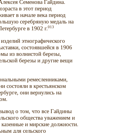
 Алексея Семенова Гайдина.
зраста в этот период
ивает в начале века период
 большую серебряную медаль на
013
етербурге в 1902 г.
 изделий этнографического
ыставки, состоявшейся в 1906
рмы из волнистой березы,
ельской березы и другие вещи
ональными ремесленниками,
ни состояли в крестьянском
рбурге, они вернулись на
ом.
ывод о том, что все Гайдины
ельского общества уважением и
 казенные и мирские должности.
ьным для сельского