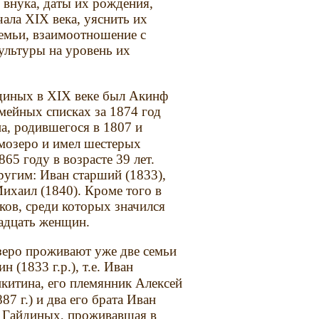
 внука, даты их рождения,
ала XIX века, уяснить их
емьи, взаимоотношение с
ультуры на уровень их
йдиных в XIX веке был Акинф
емейных списках за 1874 год
а, родившегося в 1807 и
дмозеро и имел шестерых
65 году в возрасте 39 лет.
ругим: Иван старший (1833),
Михаил (1840). Кроме того в
ов, среди которых значился
надцать женщин.
зеро проживают уже две семьи
 (1833 г.р.), т.е. Иван
икитина, его племянник Алексей
7 г.) и два его брата Иван
 Гайдиных, проживавшая в