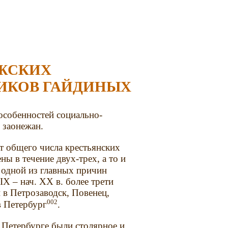
ЕЖСКИХ
ИКОВ ГАЙДИНЫХ
особенностей социально-
 заонежан.
 общего числа крестьянских
ы в течение двух-трех, а то и
одной из главных причин
X – нач. XX в. более трети
 в Петрозаводск, Повенец,
002
в Петербург
.
 Петербурге были столярное и