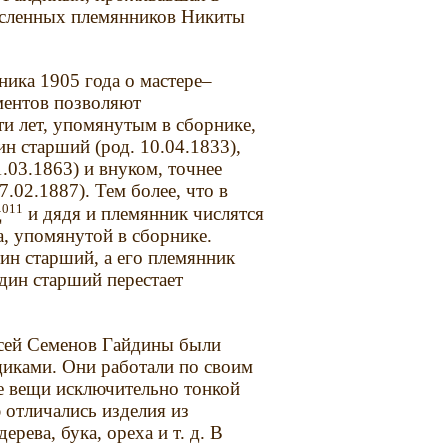
исленных племянников Никиты
ника 1905 года о мастере–
ментов позволяют
и лет, упомянутым в сборнике,
 старший (род. 10.04.1833),
.03.1863) и внуком, точнее
.02.1887). Тем более, что в
011
д
и дядя и племянник числятся
, упомянутой в сборнике.
ин старший, а его племянник
дин старший перестает
ксей Семенов Гайдины были
иками. Они работали по своим
е вещи исключительно тонкой
 отличались изделия из
рева, бука, ореха и т. д. В