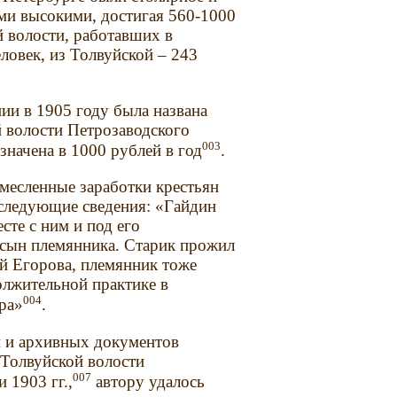
ыми высокими, достигая 560-1000
й волости, работавших в
еловек, из Толвуйской – 243
ии в 1905 году была названа
й волости Петрозаводского
003
значена в 1000 рублей в год
.
месленные заработки крестьян
 следующие сведения: «Гайдин
сте с ним и под его
 сын племянника. Старик прожил
ой Егорова, племянник тоже
должительной практике в
004
ра»
.
 и архивных документов
 Толвуйской волости
007
и 1903 гг.,
автору удалось