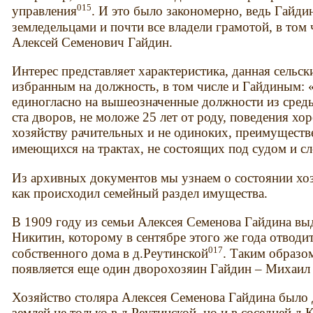
015
управления
. И это было закономерно, ведь Гай
земледельцами и почти все владели грамотой, в том
Алексей Семенович Гайдин.
Интерес представляет характеристика, данная сельск
избранным на должность, в том числе и Гайдиным: 
единогласно на вышеозначенные должности из сред
ста дворов, не моложе 25 лет от роду, поведения хо
хозяйству рачительных и не одиноких, преимуществ
имеющихся на трактах, не состоящих под судом и с
Из архивных документов мы узнаем о состоянии хоз
как происходил семейный раздел имущества.
В 1909 году из семьи Алексея Семенова Гайдина вы
Никитин, которому в сентябре этого же года отводи
017
собственного дома в д.Реутинской
. Таким образо
появляется еще один дворохозяин Гайдин – Михаил
Хозяйство столяра Алексея Семенова Гайдина было 
землей не только в д.Реутинской, но и в соседней д.