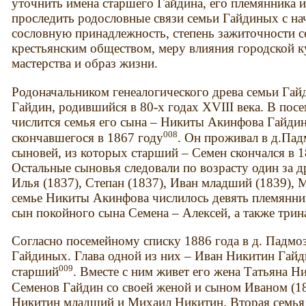
уточнить имена старшего Гайдина, его племянника и
проследить родословные связи семьи Гайдиных с нач
сословную принадлежность, степень зажиточности с
крестьянским обществом, меру влияния городской к
мастерства и образ жизни.
Родоначальником генеалогического древа семьи Га
Гайдин, родившийся в 80-х годах XVIII века. В пос
числится семья его сына – Никиты Акинфова Гайдин
008
скончавшегося в 1867 году
. Он проживал в д.Па
сыновей, из которых старший – Семен скончался в 18
Остальные сыновья следовали по возрасту один за д
Илья (1837), Степан (1837), Иван младший (1839), 
семье Никиты Акинфова числилось девять племянник
сын покойного сына Семена – Алексей, а также три
Согласно посемейному списку 1886 года в д. Падмо
Гайдиных. Глава одной из них – Иван Никитин Гайдин
009
старший
. Вместе с ним живет его жена Татьяна Н
Семенов Гайдин со своей женой и сыном Иваном (188
Никитин младший и Михаил Никитин. Вторая семья