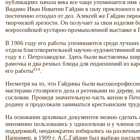
публикациях начала века все чаще упоминается имя
Видимо Иван Никитин Гайдин в силу преклонного во
постепенно отходил от дел. Алексей же Гайдин переж
творческой зрелости. Он получает за свои изделия
всероссийской кустарно-промышленной выставке в П
В 1906 году его работы упоминаются среди лучших
отдела благотворительной научно-художественной в
году в г. Петрозаводске. Здесь были выставлены ши
рамочка и два резных блюда для подношений из кар
014
его работы
.
Несмотря на то, что Гайдины были высокопрофесси
мастерами столярного дела и резчиками по дереву, о
сословии. Проведя значительную часть жизни в Пете
родину и продолжали заниматься крестьянским труд
На основании архивных документов можно сделать в
неизменно пользовались у односельчан и у членов с
поддержкой, неоднократно избирались на различные
Например, в 1909 г. А.С.Гайдин был выбран рассыл