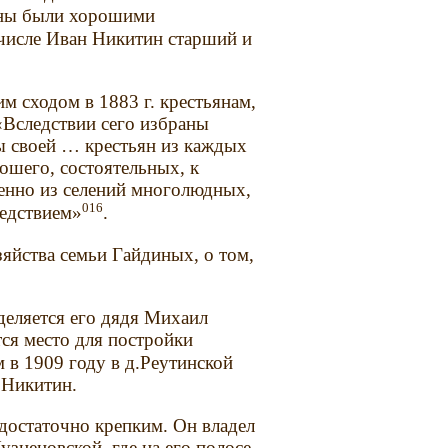
дины были хорошими
 числе Иван Никитин старший и
им сходом в 1883 г. крестьянам,
«Вследствии сего избраны
ы своей … крестьян из каждых
рошего, состоятельных, к
енно из селений многолюдных,
016
ледствием»
.
яйства семьи Гайдиных, о том,
деляется его дядя Михаил
тся место для постройки
м в 1909 году в д.Реутинской
 Никитин.
достаточно крепким. Он владел
Кузнецовской, где на его полосе