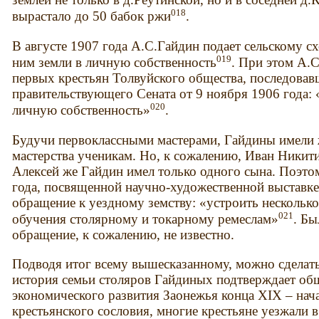
018
вырастало до 50 бабок ржи
.
В августе 1907 года А.С.Гайдин подает сельскому сх
019
ним земли в личную собственность
. При этом А.С
первых крестьян Толвуйского общества, последова
правительствующего Сената от 9 ноября 1906 года: 
020
личную собственность»
.
Будучи первоклассными мастерами, Гайдины имели 
мастерства ученикам. Но, к сожалению, Иван Никит
Алексей же Гайдин имел только одного сына. Поэто
года, посвященной научно-художественной выставке 
обращение к уездному земству: «устроить несколько
021
обучения столярному и токарному ремеслам»
. Бы
обращение, к сожалению, не известно.
Подводя итог всему вышесказанному, можно сделать
история семьи столяров Гайдиных подтверждает об
экономического развития Заонежья конца XIX – нача
крестьянского сословия, многие крестьяне уезжали в