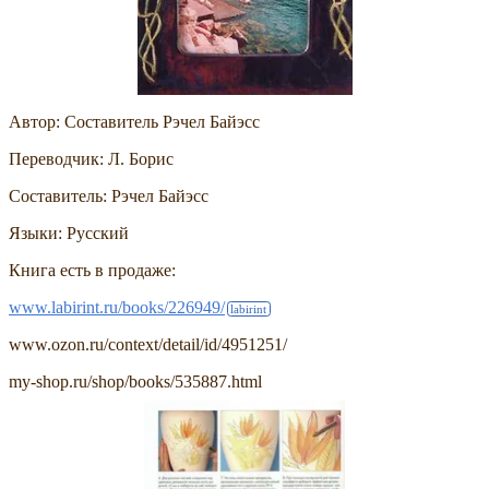
Автор: Составитель Рэчел Байэсс
Переводчик: Л. Борис
Составитель: Рэчел Байэсс
Языки: Русский
Книга есть в продаже:
www.labirint.ru/books/226949/
www.ozon.ru/context/detail/id/4951251/
my-shop.ru/shop/books/535887.html