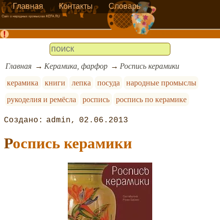
Главная
Контакты
Словарь
Главная
Керамика, фарфор
Роспись керамики
керамика
книги
лепка
посуда
народные промыслы
рукоделия и ремёсла
роспись
роспись по керамике
admin
02.06.2013
Роспись керамики