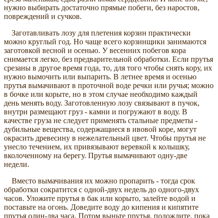
нужно выбирать достаточно прямые побеги, без наростов,
повреждений и сучков.
Заготавливать лозу для плетения корзин практически
можно круглый год. Но чаще всего корзинщики занимаются
заготовкой весной и осенью. У весенних побегов кора
снимается легко, без предварительной обработки. Если прутья
срезаны в другое время года, то, для того чтобы снять кору, их
нужно вымочить или выпарить. В летнее время и осенью
прутья вымачивают в проточной воде речки или ручья; можно
в бочке или корыте, но в этом случае необходимо каждый
день менять воду. Заготовленную лозу связывают в пучок,
внутри размещают груз - камни и погружают в воду. В
качестве груза не следует применять стальные предметы -
дубильные вещества, содержащиеся в ивовой коре, могут
окрасить древесину в нежелательный цвет. Чтобы прутья не
унесло течением, их привязывают веревкой к колышку,
вколоченному на берегу. Прутья вымачивают одну-две
недели.
Вместо вымачивания их можно пропарить - тогда срок
обработки сократится с одной-двух недель до одного-двух
часов. Уложите прутья в бак или корыто, залейте водой и
поставьте на огонь. Доведите воду до кипения и кипятите
прутья один-два часа. Потом выньте прутья, подождите, пока