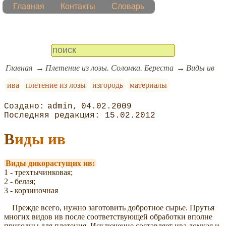
Главная
Контакты
Словарь
Главная
Плетение из лозы. Соломка. Береста
Виды ив
ива
плетение из лозы
изгородь
материалы
admin
04.02.2009
15.02.2012
Виды ив
Виды дикорастущих ив:
1 - трехтычинковая;
2 - белая;
3 - корзиночная
Прежде всего, нужно заготовить добротное сырье. Прутья
многих видов ив после соответствующей обработки вполне
пригодны для плетения. Исключение составляет ива ломкая и