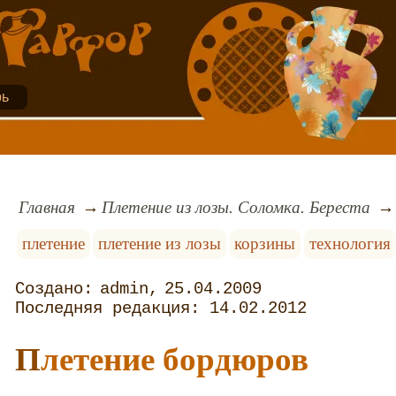
рь
Главная
Плетение из лозы. Соломка. Береста
плетение
плетение из лозы
корзины
технология
admin
25.04.2009
14.02.2012
Плетение бордюров