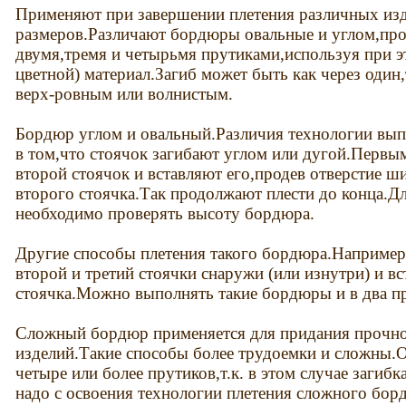
Применяют при завершении плетения различных из
размеров.Различают бордюры овальные и углом,про
двумя,тремя и четырьмя прутиками,используя при 
цветной) материал.Загиб может быть как через один,
верх-ровным или волнистым.
Бордюр углом и овальный.Различия технологии вып
в том,что стоячок загибают углом или дугой.Первы
второй стоячок и вставляют его,продев отверстие ш
второго стоячка.Так продолжают плести до конца.Д
необходимо проверять высоту бордюра.
Другие способы плетения такого бордюра.Наприме
второй и третий стоячки снаружи (или изнутри) и вс
стоячка.Можно выполнять такие бордюры и в два п
Сложный бордюр применяется для придания прочно
изделий.Такие способы более трудоемки и сложны.
четыре или более прутиков,т.к. в этом случае загиб
надо с освоения технологии плетения сложного бор