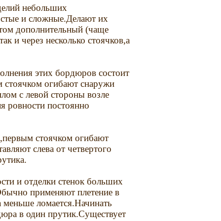
делий небольших
стые и сложные.Делают их
этом дополнительный (чаще
так и через несколько стоячков,а
олнения этих бордюров состоит
м стоячком огибают снаружи
илом с левой стороны возле
ля ровности постоянно
р,первым стоячком огибают
тавляют слева от четвертого
рутика.
сти и отделки стенок больших
Обычно применяют плетение в
ка меньше ломается.Начинать
дюра в один прутик.Существует