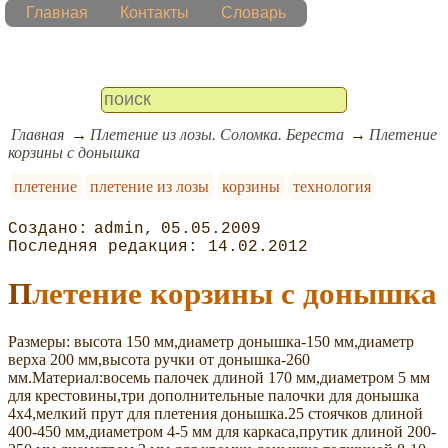
Главная
Контакты
Словарь
Главная
Плетение из лозы. Соломка. Береста
Плетение
корзины с донышка
плетение
плетение из лозы
корзины
технология
admin
05.05.2009
14.02.2012
Плетение корзины с донышка
Размеры: высота 150 мм,диаметр донышка-150 мм,диаметр
верха 200 мм,высота ручки от донышка-260
мм.Материал:восемь палочек длиной 170 мм,диаметром 5 мм
для крестовины,три дополнительные палочки для донышка
4х4,мелкий прут для плетения донышка.25 стоячков длиной
400-450 мм,диаметром 4-5 мм для каркаса,прутик длиной 200-