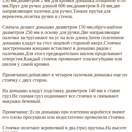
250 мм,диаметром 2 мм для кромки донышка,толщиной 8-10
мм.Прут для ручки длиной 600 мм,диаметром 8-10 мм,две
направляющие палочки для ручки.Тонкие прутья для
веревочек,оплетки ручки и стенок.
Сначала делают донышко диаметром 150 мм,обруч-шаблон
диаметром 250 мм и основу для ручки.Две направляющие
палочки застругивают на ус на всю длину.Затем сплетенное
донышко кладут на стол лицевой стороной вверх.Стоячки
заостренными концами вставляют в донышко рядом с
палочками.Для этого предварительно шилом проделывают
отверстия.Каждый стоячок проминают пласкогубцами или
шилом у самой кромки.
Примечание:добавляют к четырем палочкам донышка еще по
стоячку с двух сторон.
На донышко кладут подставку диаметром 140 мм и ставят
груз.Не снимая груз поднимают все стоячки и связывают
макушки бечевкой.
Примечание: Если донышко при плетении коробится значит
его плохо просушили или недостаточно промочили стоячки.
Стоячки оплетают веревочкой в два (три) прутика.На высоте