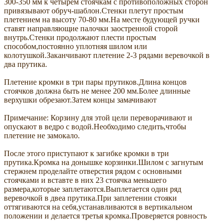
300-350 мм к четырем стоячкам с противоположных сторон
привязывают обруч-шаблон.Стенки плетут простым
плетением на высоту 70-80 мм.На месте будующей ручки
ставят направляющие палочки заостренной сторой
внутрь.Стенки продолжают плести простым
способом,постоянно уплотняя шилом или
колотушкой.Заканчивают плетение 2-3 рядами веревочкой в
два прутика.
Плетение кромки в три пары прутиков.Длина концов
стоячков должна быть не менее 200 мм.Более длинные
верхушки обрезают.Затем концы замачивают
Примечание: Корзину для этой цели переворачивают и
опускают в ведро с водой.Необходимо следить,чтобы
плетение не замокало.
После этого приступают к загибке кромки в три
прутика.Кромка на донышке корзинки.Шилом с загнутым
стержнем проделайте отверстия рядом с основными
стоячками и вставте в них 23 стоячка меньшего
размера,которые заплетаются.Выплетается один ряд
веревочкой в двеа прутика.При заплетении стояки
оттягиваются на себя,устанавливаются в вертикальном
положении и делается третья кромка.Проверяется ровность