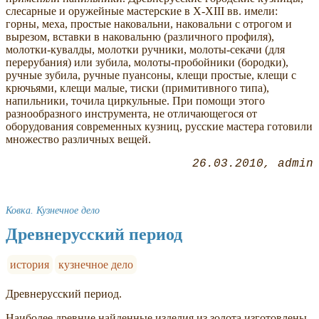
слесарные и оружейные мастерские в X-XIII вв. имели:
горны, меха, простые наковальни, наковальни с отрогом и
вырезом, вставки в наковальню (различного профиля),
молотки-кувалды, молотки ручники, молоты-секачи (для
перерубания) или зубила, молоты-пробойники (бородки),
ручные зубила, ручные пуансоны, клещи простые, клещи с
крючьями, клещи малые, тиски (примитивного типа),
напильники, точила циркульные. При помощи этого
разнообразного инструмента, не отличающегося от
оборудования современных кузниц, русские мастера готовили
множество различных вещей.
26.03.2010
admin
Ковка. Кузнечное дело
Древнерусский период
история
кузнечное дело
Древнерусский период.
Наиболее древние найденные изделия из золота изготовлены