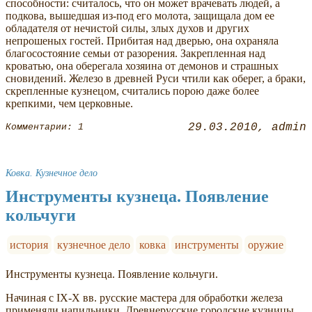
способности: считалось, что он может врачевать людей, а
подкова, вышедшая из-под его молота, защищала дом ее
обладателя от нечистой силы, злых духов и других
непрошеных гостей. Прибитая над дверью, она охраняла
благосостояние семьи от разорения. Закрепленная над
кроватью, она оберегала хозяина от демонов и страшных
сновидений. Железо в древней Руси чтили как оберег, а браки,
скрепленные кузнецом, считались порою даже более
крепкими, чем церковные.
29.03.2010
admin
Комментарии: 1
Ковка. Кузнечное дело
Инструменты кузнеца. Появление
кольчуги
история
кузнечное дело
ковка
инструменты
оружие
Инструменты кузнеца. Появление кольчуги.
Начиная с IX-X вв. русские мастера для обработки железа
применяли напильники. Древнерусские городские кузницы,